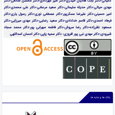
دانیالی-دکتر بابک هادیان حیدری-دکتر امیر مهردادی-دکتر محسن صادقی-دکتر
مهدی حیاتی-دکتر حدیثه سلیمانی-دکتر سعید مرعشی-دکتر علی محمدی-دکتر
امیر حسینی-دکتر علیرضا عسکرپور-دکتر مصطفی نوری-دکتر رسول یاری-دکتر
فرهاد احمدی-
دکتر قاسم خدادادی-دکتر سعید رضایی-دکتر مهدی میرزایی-
دکتر
مسعود نظرزاده-دکتر رضا سروش-دکتر فاطمه سهرابی پور-دکتر محمد سجاد
شیرودی-دکتر مهدی نبی پور افروزی- دکتر سمیه پاپی-دکتر احسان اسداللهی
بانک ها و نمایه ها