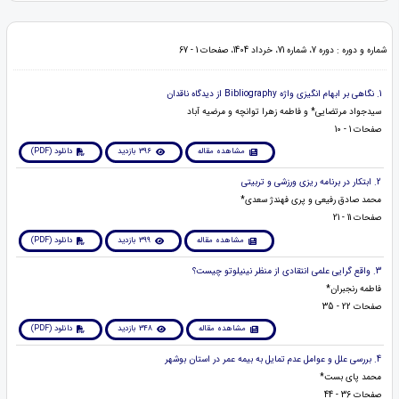
شماره و دوره : دوره 7، شماره 71، خرداد 1404، صفحات 1 - 67
1. نگاهی بر ابهام انگیزی واژه Bibliography از دیدگاه ناقدان
سیدجواد مرتضایی* و فاطمه زهرا توانچه و مرضیه آباد
صفحات 1 - 10
مشاهده مقاله
396 بازدید
دانلود (PDF)
2. ابتکار در برنامه ریزی ورزشی و تربیتی
محمد صادق رفیعی و پری فهندژ سعدی*
صفحات 11 - 21
مشاهده مقاله
399 بازدید
دانلود (PDF)
3. واقع گرایی علمی انتقادی از منظر نینیلوتو چیست؟
فاطمه رنجبران*
صفحات 22 - 35
مشاهده مقاله
348 بازدید
دانلود (PDF)
4. بررسی علل و عوامل عدم تمایل به بیمه عمر در استان بوشهر
محمد پای بست*
صفحات 36 - 44