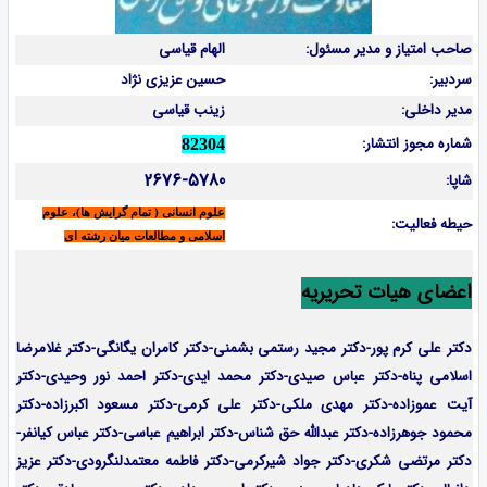
صاحب امتیاز و مدیر مسئول:
الهام قیاسی
سردبیر:
حسین عزیزی نژاد
مدیر داخلی:
زینب قیاسی
شماره مجوز انتشار:
82304
2676-5780
شاپا:
علوم انسانی ( تمام گرایش ها)، علوم
حیطه فعالیت:
اسلامی و مطالعات میان رشته ای
اعضای هیات تحریریه
دکتر علی کرم پور-دکتر مجید رستمی بشمنی-
دکتر کامران یگانگی-دکتر غلامرضا
اسلامی پناه-دکتر عباس صیدی-دکتر محمد ایدی-دکتر احمد نور وحیدی-دکتر
آیت عموزاده-
دکتر مهدی ملکی-دکتر علی کرمی-دکتر مسعود اکبرزاده-دکتر
محمود جوهرزاده-دکتر عبدالله حق شناس-دکتر ابراهیم عباسی-دکتر عباس کیانفر-
دکتر مرتضی شکری-دکتر جواد شیرکرمی-دکتر فاطمه معتمدلنگرودی-دکتر عزیز