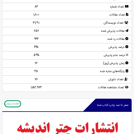
تعداد شماره
83
تعداد مقالات
1,600
تعداد نویسندگان
3,290
مقالات پذیرش شده
656
مقالات رد شده
944
درصد پذیرش
41%
درصد عدم پذیرش
59%
زمان پذیرش (روز)
62
پایگاه‌های نمایه شده
45
تعداد داوران
76
تعداد مشاهده مقالات
1,152,973
اطلاعات بیشتر
صفر تا صد چاپ کتاب شما