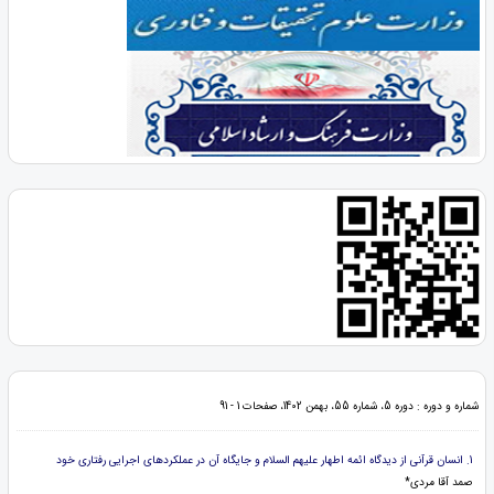
شماره و دوره : دوره 5، شماره 55، بهمن 1402، صفحات 1 - 91
1. انسان قرآنی از دیدگاه ائمه اطهار علیهم السلام و جایگاه آن در عملکردهای اجرایی رفتاری خود
صمد آقا مردی*