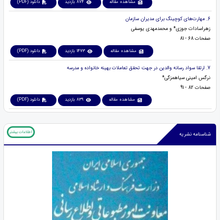
مشاهده مقاله
874 بازدید
دانلود (PDF)
6. مهارت‌های کوچینگ برای مدیران سازمان
زهراسادات جوزی* و محمدمهدی یوسفی
صفحات 68 - 81
مشاهده مقاله
1473 بازدید
دانلود (PDF)
7. ارتقا سواد رسانه والدین در جهت تحقق تعاملات بهینه خانواده و مدرسه
نرگس امینی سیاهمزگی*
صفحات 82 - 91
مشاهده مقاله
839 بازدید
دانلود (PDF)
اطلاعات بیشتر
شناسنامه نشریه