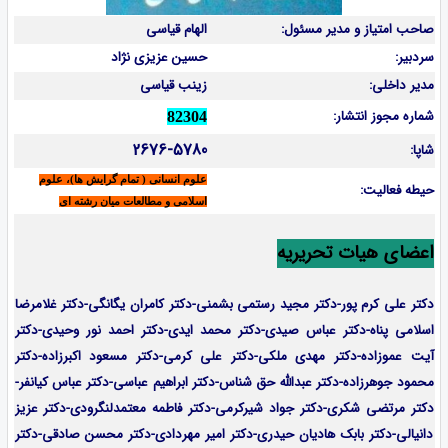
صاحب امتیاز و مدیر مسئول:
الهام قیاسی
سردبیر:
حسین عزیزی نژاد
مدیر داخلی:
زینب قیاسی
شماره مجوز انتشار:
82304
2676-5780
شاپا:
علوم انسانی ( تمام گرایش ها)، علوم
حیطه فعالیت:
اسلامی و مطالعات میان رشته ای
اعضای هیات تحریریه
دکتر علی کرم پور-دکتر مجید رستمی بشمنی-
دکتر کامران یگانگی-دکتر غلامرضا
اسلامی پناه-دکتر عباس صیدی-دکتر محمد ایدی-دکتر احمد نور وحیدی-دکتر
آیت عموزاده-
دکتر مهدی ملکی-دکتر علی کرمی-دکتر مسعود اکبرزاده-دکتر
محمود جوهرزاده-دکتر عبدالله حق شناس-دکتر ابراهیم عباسی-دکتر عباس کیانفر-
دکتر مرتضی شکری-دکتر جواد شیرکرمی-دکتر فاطمه معتمدلنگرودی-دکتر عزیز
دانیالی-دکتر بابک هادیان حیدری-دکتر امیر مهردادی-دکتر محسن صادقی-دکتر