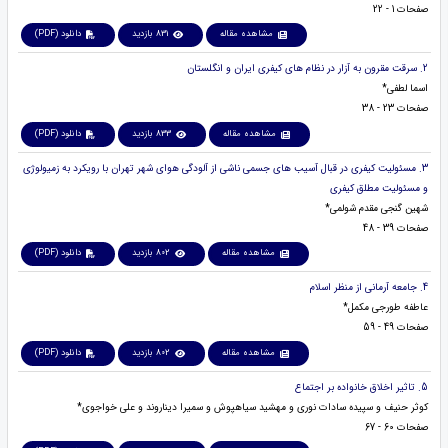
صفحات 1 - 22
مشاهده مقاله
831 بازدید
دانلود (PDF)
2. سرقت مقرون به آزار در نظام های کیفری ایران و انگلستان
اسما لطفی*
صفحات 23 - 38
مشاهده مقاله
833 بازدید
دانلود (PDF)
3. مسئولیت کیفری در قبال آسیب های جسمی ناشی از آلودگی هوای شهر تهران با رویکرد به زمیولوژی
و مسئولیت مطلق کیفری
شهین گنجی مقدم شولمی*
صفحات 39 - 48
مشاهده مقاله
802 بازدید
دانلود (PDF)
4. جامعه آرمانی از منظر اسلام
عاطفه طورجی مکمل*
صفحات 49 - 59
مشاهده مقاله
802 بازدید
دانلود (PDF)
5. تاثیر اخلاق خانواده بر اجتماع
کوثر حنیف و سپیده سادات نوری و مهشید سیاهپوش و سمیرا دیناروند و علی خواجوی*
صفحات 60 - 67