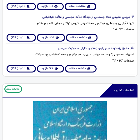
مشاهده مقاله
1061 بازدید
دانلود (PDF)
14. بررسی تطبیقی معاد جسمانی از دیدگاه علاّمه مجلسی و علاّمه طباطبائی
ثریا فلّاح پور و رضا بیرانوندی و محمّدمهدی کریمی نیا* و مجتبی انصاری مقدم
صفحات 172 - 181
مشاهده مقاله
1025 بازدید
دانلود (PDF)
15. حقوق بزه دیده در جرایم بزهکاران دارای مصونیت سیاسی
امیررضا محمودی* و سیده مهشید میری بالاجورشری و محدثه قوامی پور سرشکه
صفحات 182 - 199
مشاهده مقاله
1127 بازدید
دانلود (PDF)
اطلاعات بیشتر
شناسنامه نشریه