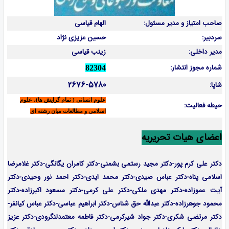
صاحب امتیاز و مدیر مسئول:
الهام قیاسی
سردبیر:
حسین عزیزی نژاد
مدیر داخلی:
زینب قیاسی
شماره مجوز انتشار:
82304
2676-5780
شاپا:
علوم انسانی ( تمام گرایش ها)، علوم
حیطه فعالیت:
اسلامی و مطالعات میان رشته ای
اعضای هیات تحریریه
دکتر علی کرم پور-دکتر مجید رستمی بشمنی-
دکتر کامران یگانگی-دکتر غلامرضا
اسلامی پناه-دکتر عباس صیدی-دکتر محمد ایدی-دکتر احمد نور وحیدی-دکتر
آیت عموزاده-
دکتر مهدی ملکی-دکتر علی کرمی-دکتر مسعود اکبرزاده-دکتر
محمود جوهرزاده-دکتر عبدالله حق شناس-دکتر ابراهیم عباسی-دکتر عباس کیانفر-
دکتر مرتضی شکری-دکتر جواد شیرکرمی-دکتر فاطمه معتمدلنگرودی-دکتر عزیز