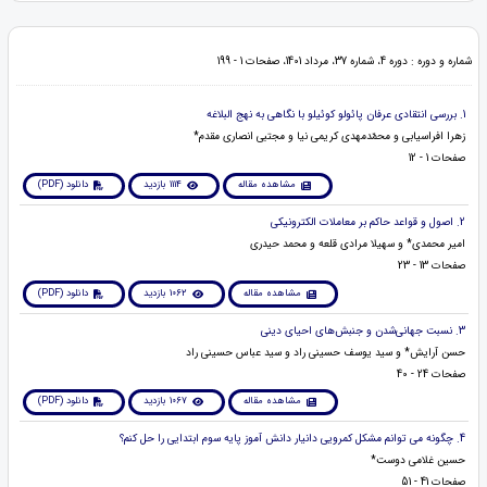
شماره و دوره : دوره 4، شماره 37، مرداد 1401، صفحات 1 - 199
1. بررسی انتقادی عرفان پائولو کوئیلو با نگاهی به نهج البلاغه
زهرا افراسیابی و محمّدمهدی کریمی نیا و مجتبی انصاری مقدم*
صفحات 1 - 12
مشاهده مقاله
1114 بازدید
دانلود (PDF)
2. اصول و قواعد حاکم بر معاملات الکترونیکی
امیر محمدی* و سهیلا مرادی قلعه و محمد حیدری
صفحات 13 - 23
مشاهده مقاله
1062 بازدید
دانلود (PDF)
3. نسبت جهانی‌شدن و جنبش‌های احیای دینی
حسن آرایش* و سید یوسف حسینی راد و سید عباس حسینی راد
صفحات 24 - 40
مشاهده مقاله
1067 بازدید
دانلود (PDF)
4. چگونه می توانم مشکل کمرویی دانیار دانش آموز پایه سوم ابتدایی را حل کنم؟
حسین غلامی دوست*
صفحات 41 - 51