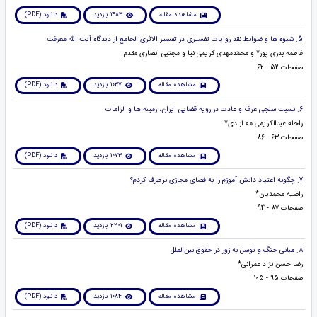
مشاهده مقاله
1483 بازدید
دانلود (PDF)
5. شیوه ها و ضوابط نقد روایات تفسیری در تفسیر الاثری الجامع از دیدگاه آیت الله معرفت
فاطمه بدری پور* و محمّدمهدی کریمی نیا و مجتبی انصاری مقدم
صفحات 52 - 62
مشاهده مقاله
1037 بازدید
دانلود (PDF)
6. نسبت سنجی عرف و عادت در رویه قضایی ایران، زمینه ها و الزامات
راحله عبدالکریمی مه آبادی*
صفحات 63 - 86
مشاهده مقاله
1073 بازدید
دانلود (PDF)
7. چگونه اعتیاد دانش آموزم را به فضای مجازی برطرف کردم؟
راضیه محمدیان*
صفحات 87 - 94
مشاهده مقاله
2201 بازدید
دانلود (PDF)
8. مبانی جنگ و توسل به زور در حقوق بین‌الملل
رضا حسن نژاد عمرانی*
صفحات 95 - 105
مشاهده مقاله
1084 بازدید
دانلود (PDF)