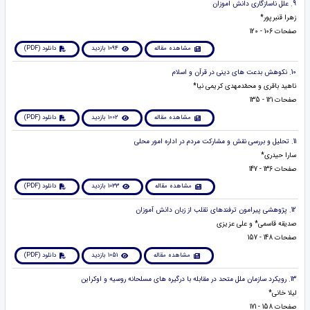
9. علل ناسازگاری دانش اموزان
زهرا قنبرپور*
صفحات 106 - 120
مشاهده مقاله
1094 بازدید
دانلود (PDF)
10. نکوهش بدعت های دینی در قرآن و اسلام
ناهید باقری و محمّدمهدی کریمی نیا*
صفحات 121 - 135
مشاهده مقاله
1002 بازدید
دانلود (PDF)
11. تحلیل و بررسی نقش و مشارکت مردم در اداره امور محلی
سارا حیدری*
صفحات 136 - 147
مشاهده مقاله
1033 بازدید
دانلود (PDF)
12. پژوهشی پیرامون ترفندهای تقلب از زبان دانش آموزان
صدیقه قاسمی* و علی عزیزی
صفحات 148 - 157
مشاهده مقاله
1051 بازدید
دانلود (PDF)
13. رویکرد سازمان ملل متحد در مقابله با درگیره های مسلحانه روسیه و اوکراین
لیلا خانی*
صفحات 158 - 171