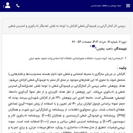
مجله پژوهش و مطالعات علوم اسلامی
بررسی اثر کمال گرایی بر فرسودگی شغلی کارکنان با توجه به نقش تعدیلگر تاب‌آوری و استرس شغلی
دوره 7، شماره 71، خرداد 1404، صفحات 54 - 67
1
نویسندگان :
ناهید یعقوبی*
1
- کارشناسی ارشد، گروه مدیریت، دانشگده علوم انسانی، دانشگاه آزاد اسلامی واحد مشهد، مشهد، ایران
چکیده :
کارکنان در جریان سازگاری با محیط اجتماعی و شغلی خود ناچار هستند محدودیت‌ها و فشارهایی را
متحمل شوند به نحوی که این فشارهای موجود در محل کار منجر به فرسودگی شغلی کارکنان می‌شود.
هدف پژوهش حاضر بررسي اثر کمال‌گرایی بر فرسودگی شغلی با توجه نقش تعدیل‌کنندگی استرس
شغلی و تاب‌آوری مي‌باشد. اين پژوهش از نظر هدف کاربردي و از نظر نحوۀ گردآوري داده‌ها،
توصيفي- همبستگی است. جامعه آماري اين پژوهش 230 نفر از کارکنان شهرداری بیرجند بودند که
حجم نمونه براساس فرمول کوکران برابر 140 نفر تعیین و با استفاده از روش نمونه¬گيري تصادفي
طبقه‌ای انتخاب شدند. براي جمع‌آوري اطلاعات، از پرسشنامه ي کمال‌گرایی تری شورت و همکاران
(1995)، پرسشنامه ي فرسودگی شغلی کریستنسن و همکاران (2005)، پرسشنامه تاب‌آوری کانر و
دیویدسون (2003) و پرسشنامه استرس شغلی برناس و میجر (2000) استفاده شده است. جهت
بررسي فرضيات تحقيق از مدل معادلات ساختاری با رویکرد حداقل مربعات جزئی، و براي تجزيه و