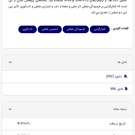
تحليل داده ها، از نرم‌افزارهای SmartPLS وSPSS21 استفاده شد، يافته‌هاي پژوهش حاكي از اين
است كه کمال‌گرایی بر فرسودگی شغلی اثر منفی و معنادار دارد و استرس شغلی و تاب‌آوری تأثير بين
اين دو متغير را تعديل مي کند.
کلمات کلیدی :
کمال‌گرایی
فرسودگی شغلی
استرس شغلی
تاب‌آوری
فایل ها
دانلود (PDF)
فایل XML
سابقه مقاله
تاریخ دریافت
1403/10/20