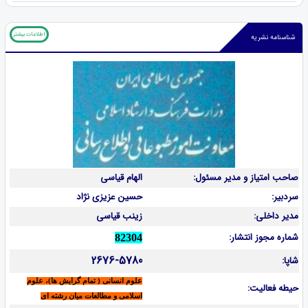
اطلاعات بیشتر
شناسنامه نشریه
صاحب امتیاز و مدیر مسئول:
الهام قیاسی
سردبیر:
حسین عزیزی نژاد
مدیر داخلی:
زینب قیاسی
شماره مجوز انتشار:
82304
2676-5780
شاپا:
علوم انسانی ( تمام گرایش ها)، علوم
حیطه فعالیت:
اسلامی و مطالعات میان رشته ای