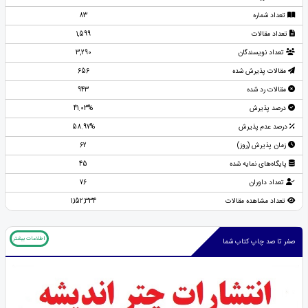
تعداد شماره
83
تعداد مقالات
1,599
تعداد نویسندگان
3,290
مقالات پذیرش شده
656
مقالات رد شده
943
درصد پذیرش
41.03%
درصد عدم پذیرش
58.97%
زمان پذیرش (روز)
62
پایگاه‌های نمایه شده
45
تعداد داوران
76
تعداد مشاهده مقالات
1,152,334
اطلاعات بیشتر
صفر تا صد چاپ کتاب شما