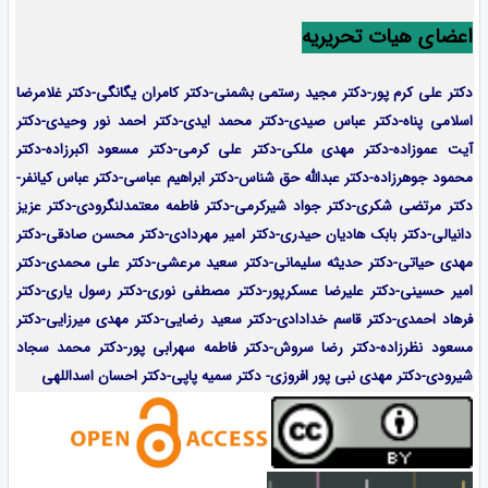
اعضای هیات تحریریه
دکتر علی کرم پور-دکتر مجید رستمی بشمنی-
دکتر کامران یگانگی-دکتر غلامرضا
اسلامی پناه-دکتر عباس صیدی-دکتر محمد ایدی-دکتر احمد نور وحیدی-دکتر
آیت عموزاده-
دکتر مهدی ملکی-دکتر علی کرمی-دکتر مسعود اکبرزاده-دکتر
محمود جوهرزاده-دکتر عبدالله حق شناس-دکتر ابراهیم عباسی-دکتر عباس کیانفر-
دکتر مرتضی شکری-دکتر جواد شیرکرمی-دکتر فاطمه معتمدلنگرودی-دکتر عزیز
دانیالی-دکتر بابک هادیان حیدری-دکتر امیر مهردادی-دکتر محسن صادقی-دکتر
مهدی حیاتی-دکتر حدیثه سلیمانی-دکتر سعید مرعشی-دکتر علی محمدی-دکتر
امیر حسینی-دکتر علیرضا عسکرپور-دکتر مصطفی نوری-دکتر رسول یاری-دکتر
فرهاد احمدی-
دکتر قاسم خدادادی-دکتر سعید رضایی-دکتر مهدی میرزایی-
دکتر
مسعود نظرزاده-دکتر رضا سروش-دکتر فاطمه سهرابی پور-دکتر محمد سجاد
شیرودی-دکتر مهدی نبی پور افروزی- دکتر سمیه پاپی-دکتر احسان اسداللهی