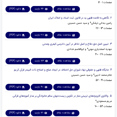
صفحات 1 - 12
مشاهده مقاله
194 بازدید
دانلود (PDF)
2. نگاهی به قاعده فقهی ید در قانون ثبت اسناد و املاک ایران
رامین بندانی ترشکی* و سید حسن حسینی
صفحات 13 - 26
مشاهده مقاله
201 بازدید
دانلود (PDF)
3. تبیین اصل حق دفاع و اصل تناظر در آیین دادرسی کیفری ومدنی
عهدیه اسفندیاری مهنی* و ابوالقاسم خدادی
صفحات 27 - 40
مشاهده مقاله
183 بازدید
دانلود (PDF)
4. جایگاه فقهی و حقوقی نهاد شورای حل اختلاف در ایجاد صلح و اصلاح ذات البیندر قرآن کریم
غلام محمد ادیبی* و سید حسن حسینی
صفحات 41 - 52
مشاهده مقاله
190 بازدید
دانلود (PDF)
5. واکاوی کارویژه‌های تربیتی نماز در تکوین زیست‌جهان سالم خانوادگی بر مدار آموزه‌های قرآنی
مریم مسعودی*
صفحات 54 - 70
مشاهده مقاله
161 بازدید
دانلود (PDF)