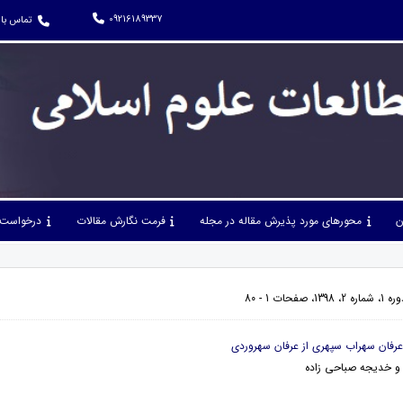
09216189337
تماس با 
ن
محورهای مورد پذیرش مقاله در مجله
فرمت نگارش مقالات
درخواست 
حات 1 - 80
و خدیجه صباحی زاده