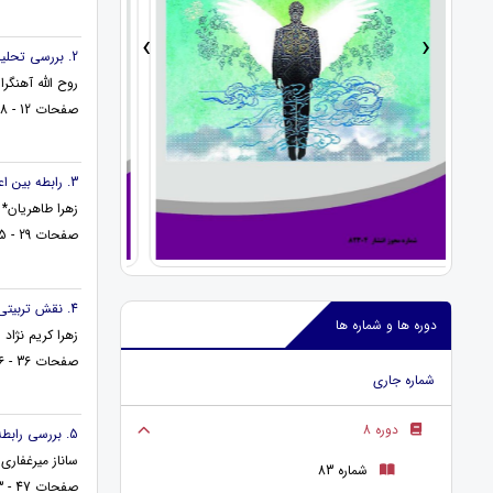
›
‹
2. بررسی تحلیلی بر قراردادهای بیع متقابل و بی.او.تی با تطبیق بر فقه امامیه
روح الله آهنگرا
صفحات 12 - 28
3. رابطه بین اعتیاد به تلفن همراه با میزان شادکامی در زنان خانه دار
زهرا طاهریان*
صفحات 29 - 35
4. نقش تربیتی محبت از نگاه ملا احمد نراقی و هانریش پستالوزی
دوره ها و شماره ها
زهرا کریم نژاد 
صفحات 36 - 46
شماره جاری
دوره 8
5. بررسی رابطه دلبستگی شغلی و سرمایه روان شناختی کارگران شهرک صنعتی تهران
ساناز میرغفاری
شماره 83
صفحات 47 - 53