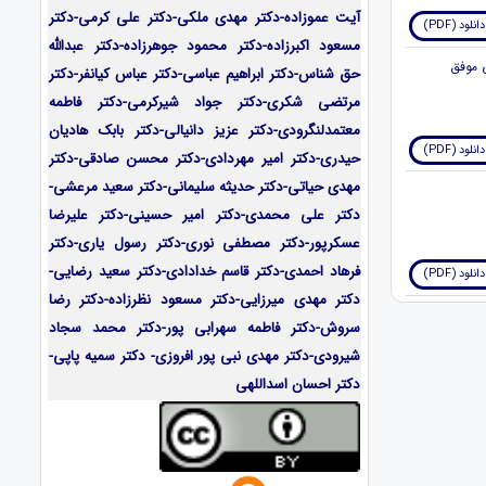
آیت عموزاده-
دکتر مهدی ملکی-دکتر علی کرمی-دکتر
دانلود (PDF)
مسعود اکبرزاده-دکتر محمود جوهرزاده-دکتر عبدالله
حق شناس-دکتر ابراهیم عباسی-دکتر عباس کیانفر-دکتر
مرتضی شکری-دکتر جواد شیرکرمی-دکتر فاطمه
معتمدلنگرودی-دکتر عزیز دانیالی-دکتر بابک هادیان
دانلود (PDF)
حیدری-دکتر امیر مهردادی-دکتر محسن صادقی-دکتر
مهدی حیاتی-دکتر حدیثه سلیمانی-دکتر سعید مرعشی-
دکتر علی محمدی-دکتر امیر حسینی-دکتر علیرضا
عسکرپور-دکتر مصطفی نوری-دکتر رسول یاری-دکتر
فرهاد احمدی-
دکتر قاسم خدادادی-دکتر سعید رضایی-
دانلود (PDF)
دکتر مهدی میرزایی-
دکتر مسعود نظرزاده-دکتر رضا
سروش-دکتر فاطمه سهرابی پور-دکتر محمد سجاد
شیرودی-دکتر مهدی نبی پور افروزی- دکتر سمیه پاپی-
دکتر احسان اسداللهی