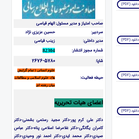
دانلود (PDF)
صاحب امتیاز و مدیر مسئول:
الهام قیاسی
سردبیر:
حسین عزیزی نژاد
دانلود (PDF)
مدیر داخلی:
زینب قیاسی
شماره مجوز انتشار:
82304
2676-5780
شاپا:
علوم انسانی ( تمام گرایش
دانلود (PDF)
حیطه فعالیت:
ها)، علوم اسلامی و مطالعات
میان رشته ای
اعضای هیات تحریریه
دانلود (PDF)
دکتر علی کرم پور-دکتر مجید رستمی بشمنی-
دکتر
کامران یگانگی-دکتر غلامرضا اسلامی پناه-دکتر عباس
صیدی-دکتر محمد ایدی-دکتر احمد نور وحیدی-دکتر