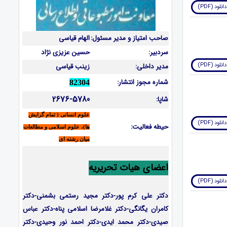
دانلود (PDF)
صاحب امتیاز و مدیر مسئول:
الهام قیاسی
سردبیر:
حسین عزیزی نژاد
دانلود (PDF)
مدیر داخلی:
زینب قیاسی
شماره مجوز انتشار:
82304
2676-5780
شاپا:
علوم انسانی ( تمام گرایش
دانلود (PDF)
حیطه فعالیت:
ها)، علوم اسلامی و مطالعات
میان رشته ای
اعضای هیات تحریریه
دانلود (PDF)
دکتر علی کرم پور-دکتر مجید رستمی بشمنی-
دکتر
کامران یگانگی-دکتر غلامرضا اسلامی پناه-دکتر عباس
صیدی-دکتر محمد ایدی-دکتر احمد نور وحیدی-دکتر