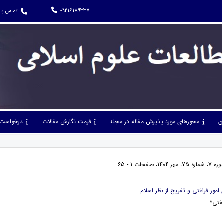
09216189337
تماس با 
ن
محورهای مورد پذیرش مقاله در مجله
فرمت نگارش مقالات
درخواست 
فحات 1 - 65
فتی*