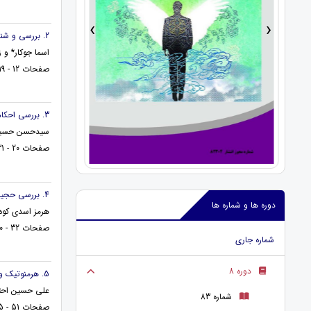
›
‹
2. بررسی و شناخت مظاهر فقهی و عوامل رشد و پویایی شیعه از گذشته تاکنون
اسما جوکار* و 
صفحات 12 - 19
3. بررسی احکام فقهی و حقوقی ایتام در مذاهب پنجگانه اسلامی
سیدحسن حسینی
صفحات 20 - 31
4. بررسی حجیت ظواهر قرآن از منظر علمای اصولی و اخباری
دوره ها و شماره ها
هرمز اسدی کوه
صفحات 32 - 50
شماره جاری
دوره 8
5. هرمنوتیک و تأویل قرآن، پیش فرض ها و حمل آیات بر معنای مجازی و رمزی آنها
علی حسین احت
شماره 83
صفحات 51 - 65