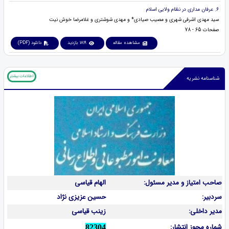
6. عرفان مداری در نظام ولایی اسلام
سید مهدی اشرفی شهری و مصیب صیادی* و مهدی شوشتری و غلامرضا خوش نیت
صفحات 65 - 78
مشاهده مقاله
1819 بازدید
دانلود (PDF)
اطلاعات بیشتر
شناسنامه نشریه
صاحب امتیاز و مدیر مسئول:
الهام قیاسی
سردبیر:
حسین عزیزی نژاد
مدیر داخلی:
زینب قیاسی
شماره مجوز انتشار:
82304