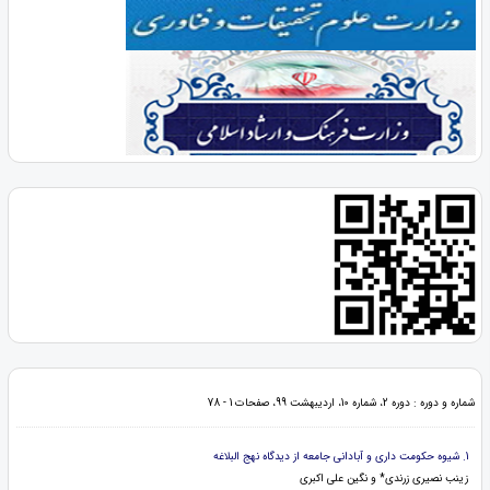
شماره و دوره : دوره 2، شماره 10، اردیبهشت 99، صفحات 1 - 78
1. شیوه حکومت داری و آبادانی جامعه از دیدگاه نهج البلاغه
زینب نصیری زرندی* و نگین علی اکبری