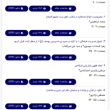
صفحات 1 - 8
مشاهده مقاله
1903 بازدید
دانلود (PDF)
2. مشروعیت انواع استخاره در مکتب اهل بیت علیهم السلام
سجاد ابراهیمی*
صفحات 9 - 21
مشاهده مقاله
1907 بازدید
دانلود (PDF)
3. اصول مدیریت فرهنگی « با تکیه بر سیره ی مدیریتی یوسف (ع) » از منظر آیات قرآن کریم
زهرا السادات موسوی* و سید علی میرآفتاب
صفحات 22 - 35
مشاهده مقاله
1966 بازدید
دانلود (PDF)
4. ابعاد فقهی بازاریابی شبکه‌ای
مرتضی رشیدی احمدآبادی*
صفحات 36 - 54
مشاهده مقاله
1851 بازدید
دانلود (PDF)
5. خلود در قرآن و روایات و سنجش نظر ابن عربی و ملاصدرا
مصطفی نژادپور*
صفحات 55 - 64
مشاهده مقاله
1794 بازدید
دانلود (PDF)