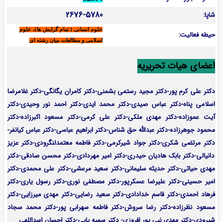
2676-5780
شاپا:
علوم انسانی ( تمام گرایش ها)، علوم
حیطه فعالیت:
اسلامی و مطالعات میان رشته ای
اعضای هیات تحریریه
دکتر علی کرم پور-دکتر مجید رستمی بشمنی-
دکتر کامران یگانگی-دکتر غلامرضا
اسلامی پناه-دکتر عباس صیدی-دکتر محمد ایدی-دکتر احمد نور وحیدی-دکتر
آیت عموزاده-
دکتر مهدی ملکی-دکتر علی کرمی-دکتر مسعود اکبرزاده-دکتر
محمود جوهرزاده-دکتر عبدالله حق شناس-دکتر ابراهیم عباسی-دکتر عباس کیانفر-
دکتر مرتضی شکری-دکتر جواد شیرکرمی-دکتر فاطمه معتمدلنگرودی-دکتر عزیز
دانیالی-دکتر بابک هادیان حیدری-دکتر امیر مهردادی-دکتر محسن صادقی-دکتر
مهدی حیاتی-دکتر حدیثه سلیمانی-دکتر سعید مرعشی-دکتر علی محمدی-دکتر
امیر حسینی-دکتر علیرضا عسکرپور-دکتر مصطفی نوری-دکتر رسول یاری-دکتر
فرهاد احمدی-
دکتر قاسم خدادادی-دکتر سعید رضایی-دکتر مهدی میرزایی-
دکتر
مسعود نظرزاده-دکتر رضا سروش-دکتر فاطمه سهرابی پور-دکتر محمد سجاد
شیرودی-دکتر مهدی نبی پور افروزی- دکتر سمیه پاپی-دکتر احسان اسداللهی