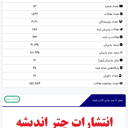
تعداد شماره
83
تعداد مقالات
1,599
تعداد نویسندگان
3,290
مقالات پذیرش شده
656
مقالات رد شده
943
درصد پذیرش
41.03%
درصد عدم پذیرش
58.97%
زمان پذیرش (روز)
62
پایگاه‌های نمایه شده
45
تعداد داوران
76
تعداد مشاهده مقالات
1,152,554
اطلاعات بیشتر
صفر تا صد چاپ کتاب شما