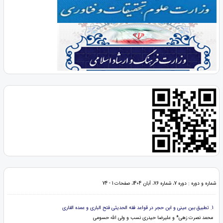
شماره و دوره : دوره 7، شماره 76، آبان 1404، صفحات 1 - 74
1. تطبیق بین عینی و ابن حجر در قواعد فقه الحدیثی فتح الباری و عمده القاری
محمد نصرت زهی* و علیرضا حیدری نسب و ولی الله حسومی