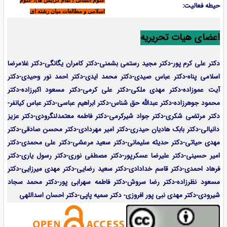
علوم انسانی ( تمام گرایش ها)، علوم
حیطه فعالیت:
اسلامی و مطالعات میان رشته ای
اعضای هیات تحریریه
دکتر علی کرم پور-دکتر مجید رستمی بشمنی-
دکتر کامران یگانگی-دکتر غلامرضا
اسلامی پناه-دکتر عباس صیدی-دکتر محمد ایدی-دکتر احمد نور وحیدی-دکتر
آیت عموزاده-
دکتر مهدی ملکی-دکتر علی کرمی-دکتر مسعود اکبرزاده-دکتر
محمود جوهرزاده-دکتر عبدالله حق شناس-دکتر ابراهیم عباسی-دکتر عباس کیانفر-
دکتر مرتضی شکری-دکتر جواد شیرکرمی-دکتر فاطمه معتمدلنگرودی-دکتر عزیز
دانیالی-دکتر بابک هادیان حیدری-دکتر امیر مهردادی-دکتر محسن صادقی-دکتر
مهدی حیاتی-دکتر حدیثه سلیمانی-دکتر سعید مرعشی-دکتر علی محمدی-دکتر
امیر حسینی-دکتر علیرضا عسکرپور-دکتر مصطفی نوری-دکتر رسول یاری-دکتر
فرهاد احمدی-
دکتر قاسم خدادادی-دکتر سعید رضایی-دکتر مهدی میرزایی-
دکتر
مسعود نظرزاده-دکتر رضا سروش-دکتر فاطمه سهرابی پور-دکتر محمد سجاد
شیرودی-دکتر مهدی نبی پور افروزی- دکتر سمیه پاپی-دکتر احسان اسداللهی