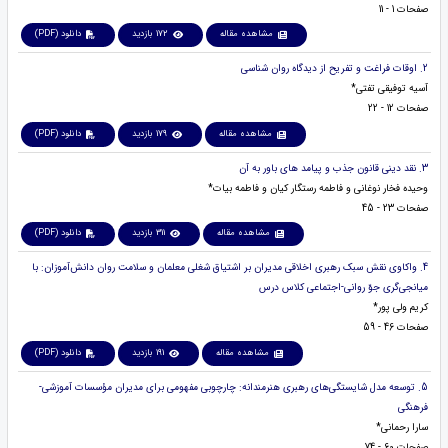
صفحات 1 - 11
مشاهده مقاله
172 بازدید
دانلود (PDF)
2. اوقات فراغت و تفریح از دیدگاه روان شناسی
آسیه توفیقی تفتی*
صفحات 12 - 22
مشاهده مقاله
179 بازدید
دانلود (PDF)
3. نقد دینی قانون جذب و پیامد های باور به آن
وحیده فخار نوغانی و فاطمه رستگار کیان و فاطمه بیات*
صفحات 23 - 45
مشاهده مقاله
311 بازدید
دانلود (PDF)
4. واکاوی نقش سبک رهبری اخلاقی مدیران بر اشتیاق شغلی معلمان و سلامت روان دانش‌آموزان: با
میانجی‌گری جوّ روانی-اجتماعی کلاس درس
کریم ولی پور*
صفحات 46 - 59
مشاهده مقاله
191 بازدید
دانلود (PDF)
5. توسعه مدل شایستگی‌های رهبری هنرمندانه: چارچوبی مفهومی برای مدیران مؤسسات آموزشی-
فرهنگی
سارا رحمانی*
صفحات 60 - 74