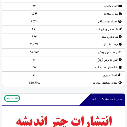
تعداد شماره
83
تعداد مقالات
1,599
تعداد نویسندگان
3,290
مقالات پذیرش شده
656
مقالات رد شده
943
درصد پذیرش
41.03%
درصد عدم پذیرش
58.97%
زمان پذیرش (روز)
62
پایگاه‌های نمایه شده
45
تعداد داوران
76
تعداد مشاهده مقالات
1,152,438
اطلاعات بیشتر
صفر تا صد چاپ کتاب شما