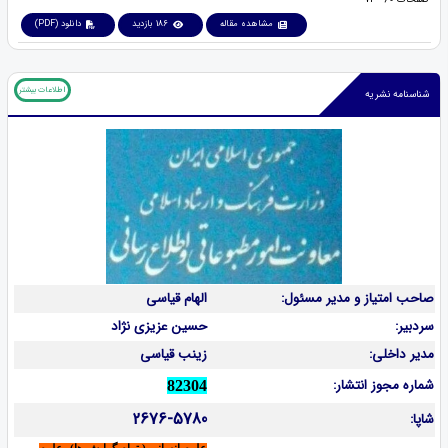
مشاهده مقاله
186 بازدید
دانلود (PDF)
اطلاعات بیشتر
شناسنامه نشریه
صاحب امتیاز و مدیر مسئول:
الهام قیاسی
سردبیر:
حسین عزیزی نژاد
مدیر داخلی:
زینب قیاسی
شماره مجوز انتشار:
82304
2676-5780
شاپا: