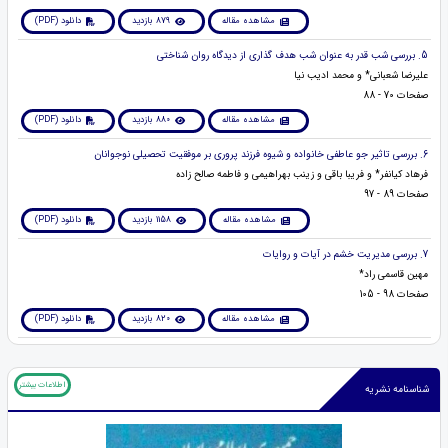
مشاهده مقاله
879 بازدید
دانلود (PDF)
5. بررسی شب قدر به عنوان شب هدف گذاری از دیدگاه روان شناختی
علیرضا شعبانی* و محمد ادیب نیا
صفحات 70 - 88
مشاهده مقاله
880 بازدید
دانلود (PDF)
6. بررسی تاثیر جو عاطفی خانواده و شیوه فرزند پروری بر موفقیت تحصیلی نوجوانان
فرهاد کیانفر* و فریبا باقی و زینب بهراهیمی و فاطمه صالح زاده
صفحات 89 - 97
مشاهده مقاله
1158 بازدید
دانلود (PDF)
7. بررسی مدیریت خشم در آیات و روایات
مهین قاسمی راد*
صفحات 98 - 105
مشاهده مقاله
820 بازدید
دانلود (PDF)
اطلاعات بیشتر
شناسنامه نشریه