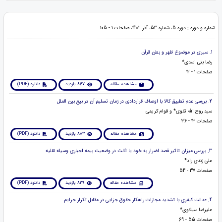
شماره و دوره : دوره 5، شماره 53، آذر 1402، صفحات 1 - 105
1. سیری در موضوع ظهر و بطن قرآن
رضا بنی اسدی*
صفحات 1 - 12
مشاهده مقاله
867 بازدید
دانلود (PDF)
2. بررسی عدم تطبیق کالا با اوصاف قراردادی در زمان تسلیم آن در بیع بین الملل
سید روح الله تقوی* و قوام کریمی
صفحات 13 - 36
مشاهده مقاله
883 بازدید
دانلود (PDF)
3. بررسی میزان تاثیر قصد اضرار به خود یا ثالث در وضعیت بیمه اجباری وسیله نقلیه
علی زندی راد*
صفحات 37 - 54
مشاهده مقاله
829 بازدید
دانلود (PDF)
4. عدالت کیفری با تشدید مجازات راهکار حقوق جزایی در مقابل تکرار جرایم
علیرضا سیلاوی*
صفحات 55 - 69