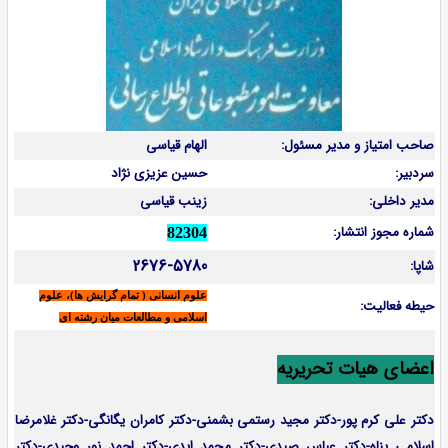
صاحب امتیاز و مدیر مسئول:
الهام قیاسی
سردبیر:
حسین عزیزی نژاد
مدیر داخلی:
زینب قیاسی
شماره مجوز انتشار:
82304
2676-5780
شاپا:
علوم انسانی ( تمام گرایش ها)، علوم
حیطه فعالیت:
اسلامی و مطالعات میان رشته ای
اعضای هیات تحریریه
دکتر علی کرم پور-دکتر مجید رستمی بشمنی-
دکتر کامران یگانگی-دکتر غلامرضا
اسلامی پناه-دکتر عباس صیدی-دکتر محمد ایدی-دکتر احمد نور وحیدی-دکتر