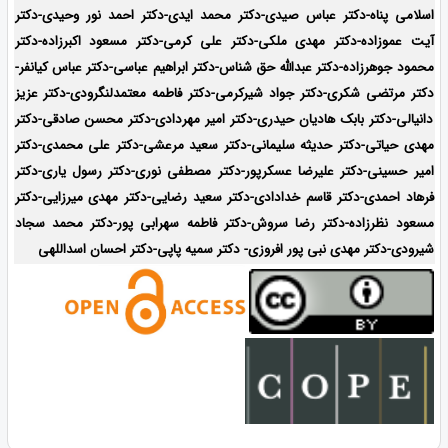
اسلامی پناه-دکتر عباس صیدی-دکتر محمد ایدی-دکتر احمد نور وحیدی-دکتر
آیت عموزاده-
دکتر مهدی ملکی-دکتر علی کرمی-دکتر مسعود اکبرزاده-دکتر
محمود جوهرزاده-دکتر عبدالله حق شناس-دکتر ابراهیم عباسی-دکتر عباس کیانفر-
دکتر مرتضی شکری-دکتر جواد شیرکرمی-دکتر فاطمه معتمدلنگرودی-دکتر عزیز
دانیالی-دکتر بابک هادیان حیدری-دکتر امیر مهردادی-دکتر محسن صادقی-دکتر
مهدی حیاتی-دکتر حدیثه سلیمانی-دکتر سعید مرعشی-دکتر علی محمدی-دکتر
امیر حسینی-دکتر علیرضا عسکرپور-دکتر مصطفی نوری-دکتر رسول یاری-دکتر
فرهاد احمدی-
دکتر قاسم خدادادی-دکتر سعید رضایی-دکتر مهدی میرزایی-
دکتر
مسعود نظرزاده-دکتر رضا سروش-دکتر فاطمه سهرابی پور-دکتر محمد سجاد
شیرودی-دکتر مهدی نبی پور افروزی- دکتر سمیه پاپی-دکتر احسان اسداللهی