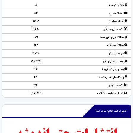
تعداد دوره ها
8
تعداد شماره
83
تعداد مقالات
1,599
تعداد نویسندگان
3,290
مقالات پذیرش شده
656
مقالات رد شده
943
درصد پذیرش
41.03%
درصد عدم پذیرش
58.97%
زمان پذیرش (روز)
62
پایگاه‌های نمایه شده
45
تعداد داوران
76
تعداد مشاهده مقالات
1,148,524
صفر تا صد چاپ کتاب شما