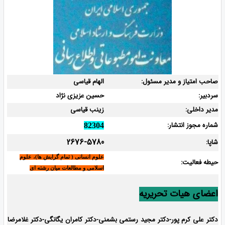
صاحب امتیاز و مدیر مسئول:
الهام قیاسی
سردبیر:
حسین عزیزی نژاد
مدیر داخلی:
زینب قیاسی
شماره مجوز انتشار:
82304
2676-5780
شاپا:
علوم انسانی ( تمام گرایش ها)، علوم
حیطه فعالیت:
اسلامی و مطالعات میان رشته ای
اعضای هیات تحریریه
دکتر علی کرم پور-دکتر مجید رستمی بشمنی-
دکتر کامران یگانگی-دکتر غلامرضا