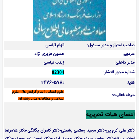
صاحب امتیاز و مدیر مسئول:
الهام قیاسی
سردبیر:
حسین عزیزی نژاد
مدیر داخلی:
زینب قیاسی
شماره مجوز انتشار:
82304
2676-5780
شاپا:
علوم انسانی ( تمام گرایش ها)، علوم
حیطه فعالیت:
اسلامی و مطالعات میان رشته ای
اعضای هیات تحریریه
دکتر علی کرم پور-دکتر مجید رستمی بشمنی-
دکتر کامران یگانگی-دکتر غلامرضا
اسلامی پناه-دکتر عباس صیدی-دکتر محمد ایدی-دکتر احمد نور وحیدی-دکتر