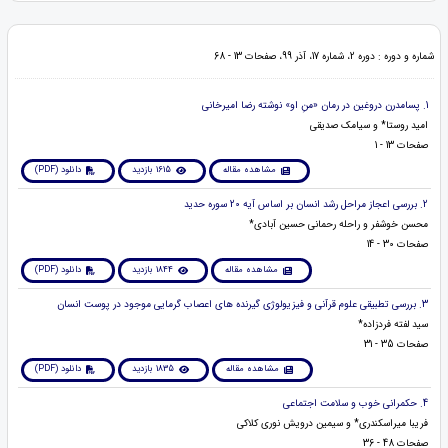
شماره و دوره : دوره 2، شماره 17، آذر 99، صفحات 13 - 68
1. پسامدرن دروغین در رمان «منِ او» نوشته رضا امیرخانی
امید روستا* و سیامک صدیقی
صفحات 13 - 1
مشاهده مقاله
1615 بازدید
دانلود (PDF)
2. بررسی اعجاز مراحل رشد انسان بر اساس آیه 20 سوره حدید
محسن خوشفر و راحله رحمانی حسین آبادی*
صفحات 30 - 14
مشاهده مقاله
1844 بازدید
دانلود (PDF)
3. بررسی تطبیقی علوم قرآنی و فیزیولوژی گیرنده های اعصاب گرمایی موجود در پوست انسان
سید لفته فردزاده*
صفحات 35 - 31
مشاهده مقاله
1835 بازدید
دانلود (PDF)
4. حکمرانی خوب و سلامت اجتماعی
فریبا میراسکندری* و سیمین درویش نوری کلاکی
صفحات 48 - 36