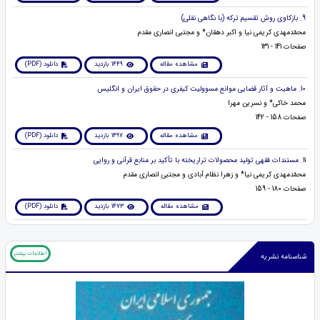
9. بازکاوی روش تقسیم ترکه (با نگاهی نقلی)
محمّدمهدی کریمی نیا و اکبر دهقان* و مجتبی انصاری مقدم
صفحات 141 - 131
مشاهده مقاله
1449 بازدید
دانلود (PDF)
10. ماهیت و آثار قضایی موانع مسوولیت کیفری در حقوق ایران و انگلیس
محمد خاکی* و نسرین مهرا
صفحات 158 - 142
مشاهده مقاله
1497 بازدید
دانلود (PDF)
11. مستندات فقهی تولید محصولات تراریخته با تأکید بر منابع قرآنی و روایی
محمّدمهدی کریمی نیا* و زهرا نظام آبادی و مجتبی انصاری مقدم
صفحات 180 - 159
مشاهده مقاله
1473 بازدید
دانلود (PDF)
اطلاعات بیشتر
شناسنامه نشریه