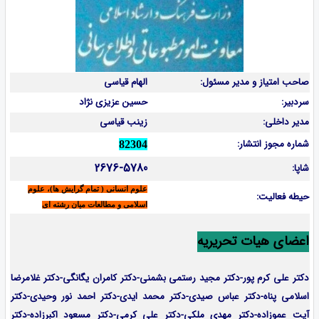
صاحب امتیاز و مدیر مسئول:
الهام قیاسی
سردبیر:
حسین عزیزی نژاد
مدیر داخلی:
زینب قیاسی
شماره مجوز انتشار:
82304
2676-5780
شاپا:
علوم انسانی ( تمام گرایش ها)، علوم
حیطه فعالیت:
اسلامی و مطالعات میان رشته ای
اعضای هیات تحریریه
دکتر علی کرم پور-دکتر مجید رستمی بشمنی-
دکتر کامران یگانگی-دکتر غلامرضا
اسلامی پناه-دکتر عباس صیدی-دکتر محمد ایدی-دکتر احمد نور وحیدی-دکتر
آیت عموزاده-
دکتر مهدی ملکی-دکتر علی کرمی-دکتر مسعود اکبرزاده-دکتر