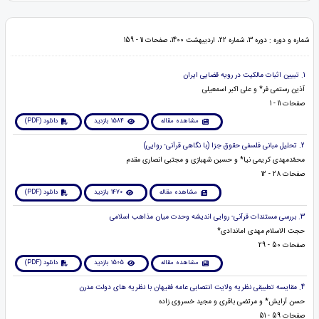
شماره و دوره : دوره 3، شماره 22، اردیبهشت 1400، صفحات 11 - 159
1. تبیین اثبات مالکیت در رویه قضایی ایران
آذین رستمی فر* و علی اکبر اسمعیلی
صفحات 11 - 1
مشاهده مقاله
1584 بازدید
دانلود (PDF)
2. تحلیل مبانی فلسفی حقوق جزا (با نگاهی قرآنی- روایی)
محمّدمهدی کریمی نیا* و حسین شهبازی و مجتبی انصاری مقدم
صفحات 28 - 12
مشاهده مقاله
1470 بازدید
دانلود (PDF)
3. بررسی مستندات قرآنی- روایی اندیشه وحدت میان مذاهب اسلامی
حجت الاسلام مهدی اماندادی*
صفحات 50 - 29
مشاهده مقاله
1505 بازدید
دانلود (PDF)
4. مقایسه تطبیقی نظریه ولایت انتصابی عامه فقیهان با نظریه های دولت مدرن
حسن آرایش* و مرتضی باقری و مجید خسروی زاده
صفحات 59 - 51