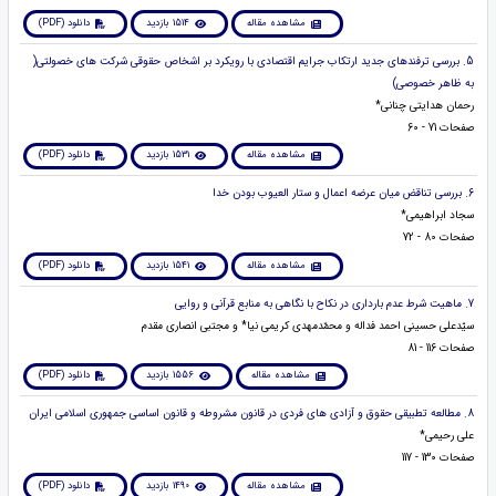
مشاهده مقاله
1514 بازدید
دانلود (PDF)
5. بررسی ترفندهای جدید ارتکاب جرایم اقتصادی با رویکرد بر اشخاص حقوقی شرکت های خصولتی(
به ظاهر خصوصی)
رحمان هدایتی چنانی*
صفحات 71 - 60
مشاهده مقاله
1531 بازدید
دانلود (PDF)
6. بررسی تناقض میان عرضه اعمال و ستار العیوب بودن خدا
سجاد ابراهیمی*
صفحات 80 - 72
مشاهده مقاله
1541 بازدید
دانلود (PDF)
7. ماهیت شرط عدم بارداری در نکاح با نگاهی به منابع قرآنی و روایی
سیّدعلی حسینی احمد فداله و محمّدمهدی کریمی نیا* و مجتبی انصاری مقدم
صفحات 116 - 81
مشاهده مقاله
1556 بازدید
دانلود (PDF)
8. مطالعه تطبیقی حقوق و آزادی های فردی در قانون مشروطه و قانون اساسی جمهوری اسلامی ایران
علی رحیمی*
صفحات 130 - 117
مشاهده مقاله
1490 بازدید
دانلود (PDF)