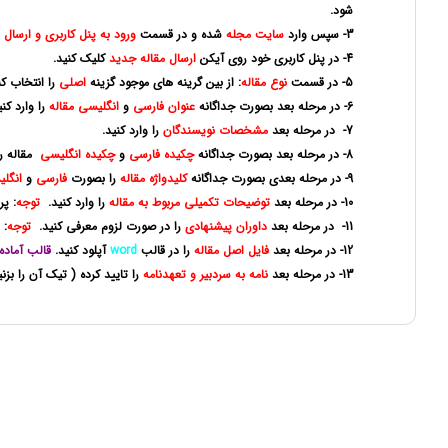
شود.
3- سپس وارد
سایت مجله
شده و در قسمت
ورود به پنل کاربری و ارسال 
4- در پنل کاربری خود روی آیکن
ارسال مقاله جدید
کلیک کنید.
5- در قسمت
نوع مقاله
: از بین گرینه های موجود گزینه
اصلی
را انتخاب 
6- در مرحله بعد بصورت جداگانه
عنوان فارسی
و
انگلیسی مقاله
را وارد کنی
7- در مرحله بعد
مشخصات نویسندگان
را وارد کنید.
8- در مرحله بعد بصورت جداگانه
چکیده فارسی
و
چکیده انگلیسی
مقاله را
9- در مرحله بعدی بصورت جداگانه
کلیدواژه مقاله
را بصورت
فارسی
و
انگل
10- در مرحله بعد
توضیحات تکمیلی مربوط به مقاله
را وارد کنید.
توجه
: پ
11- در مرحله بعد
داوران پیشنهادی
را در صورت لزوم معرفی کنید.
توجه
: 
12- در مرحله بعد
فایل اصل مقاله
را در قالب
word
آپلود کنید.
قالب آماده
13- در مرحله بعد
نامه به سردبیر و تعهدنامه
را تایید کرده ( تیک آن را ب