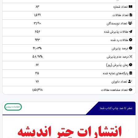
تعداد شماره
83
تعداد مقالات
1,599
تعداد نویسندگان
3,290
مقالات پذیرش شده
656
مقالات رد شده
943
درصد پذیرش
41.03%
درصد عدم پذیرش
58.97%
زمان پذیرش (روز)
62
پایگاه‌های نمایه شده
45
تعداد داوران
76
تعداد مشاهده مقالات
1,151,498
اطلاعات بیشتر
صفر تا صد چاپ کتاب شما