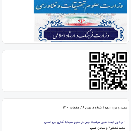
شماره و دوره : دوره 1، شماره 7، بهمن 98، صفحات 1 - 113
1. واکاوی ابعاد تغییر موقعیت چین در حقوق سرمایه گذاری بین المللی
سعید شعبانی* و سبحان طیبی