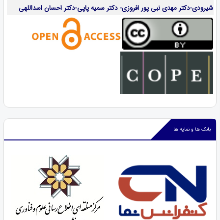
شیرودی-دکتر مهدی نبی پور افروزی- دکتر سمیه پاپی-دکتر احسان اسداللهی
بانک ها و نمایه ها