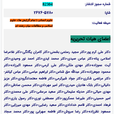
شماره مجوز انتشار:
82304
2676-5780
شاپا:
علوم انسانی ( تمام گرایش ها)، علوم
حیطه فعالیت:
اسلامی و مطالعات میان رشته ای
اعضای هیات تحریریه
دکتر علی کرم پور-دکتر مجید رستمی بشمنی-
دکتر کامران یگانگی-دکتر غلامرضا
اسلامی پناه-دکتر عباس صیدی-دکتر محمد ایدی-دکتر احمد نور وحیدی-دکتر
آیت عموزاده-
دکتر مهدی ملکی-دکتر علی کرمی-دکتر مسعود اکبرزاده-دکتر
محمود جوهرزاده-دکتر عبدالله حق شناس-دکتر ابراهیم عباسی-دکتر عباس کیانفر-
دکتر مرتضی شکری-دکتر جواد شیرکرمی-دکتر فاطمه معتمدلنگرودی-دکتر عزیز
دانیالی-دکتر بابک هادیان حیدری-دکتر امیر مهردادی-دکتر محسن صادقی-دکتر
مهدی حیاتی-دکتر حدیثه سلیمانی-دکتر سعید مرعشی-دکتر علی محمدی-دکتر
امیر حسینی-دکتر علیرضا عسکرپور-دکتر مصطفی نوری-دکتر رسول یاری-دکتر
فرهاد احمدی-
دکتر قاسم خدادادی-دکتر سعید رضایی-دکتر مهدی میرزایی-
دکتر
مسعود نظرزاده-دکتر رضا سروش-دکتر فاطمه سهرابی پور-دکتر محمد سجاد