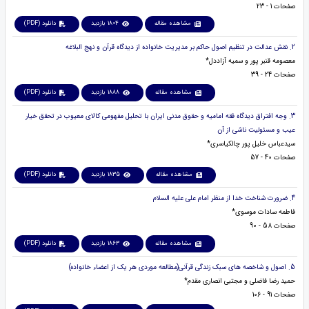
صفحات 1 - 23
مشاهده مقاله
1804 بازدید
دانلود (PDF)
2. نقش عدالت در تنظیم اصول حاکم بر مدیریت خانواده از دیدگاه قرآن و نهج البلاغه
معصومه قنبر پور و سمیه آزاددل*
صفحات 24 - 39
مشاهده مقاله
1888 بازدید
دانلود (PDF)
3. وجه افتراق دیدگاه فقه امامیه و حقوق مدنی ایران با تحلیل مفهومی کالای معیوب در تحقق خیار
عیب و مسئولیت ناشی از آن
سیدعباس خلیل پور چالکیاسری*
صفحات 40 - 57
مشاهده مقاله
1835 بازدید
دانلود (PDF)
4. ضرورت شناخت خدا از منظر امام علی علیه السلام
فاطمه سادات موسوی*
صفحات 58 - 90
مشاهده مقاله
1863 بازدید
دانلود (PDF)
5. اصول و شاخصه های سبک زندگی قرآنی(مطالعه موردی هر یک از اعضاء خانواده)
حمید رضا فاضلی و مجتبی انصاری مقدم*
صفحات 91 - 106