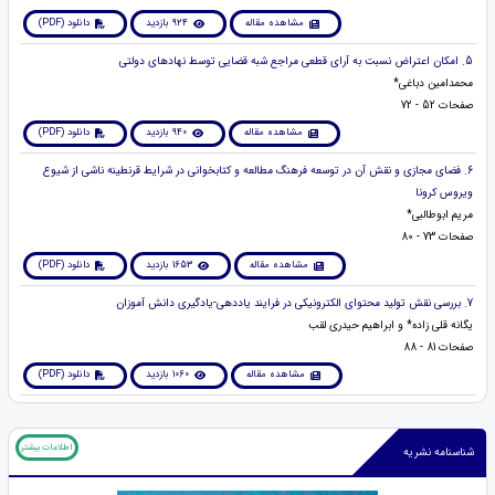
مشاهده مقاله
924 بازدید
دانلود (PDF)
5. امکان اعتراض نسبت به آرای قطعی مراجع شبه قضایی توسط نهاد‌های دولتی
محمدامین دباغی*
صفحات 52 - 72
مشاهده مقاله
940 بازدید
دانلود (PDF)
6. فضای مجازی و نقش آن در توسعه فرهنگ مطالعه و کتابخوانی در شرایط قرنطینه ناشی از شیوع
ویروس کرونا
مریم ابوطالبی*
صفحات 73 - 80
مشاهده مقاله
1653 بازدید
دانلود (PDF)
7. بررسی نقش تولید محتوای الکترونیکی در فرایند یاددهی-یادگیری دانش آموزان
یگانه قلی زاده* و ابراهیم حیدری لقب
صفحات 81 - 88
مشاهده مقاله
1060 بازدید
دانلود (PDF)
اطلاعات بیشتر
شناسنامه نشریه