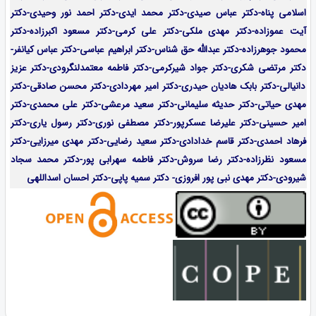
اسلامی پناه-دکتر عباس صیدی-دکتر محمد ایدی-دکتر احمد نور وحیدی-دکتر
آیت عموزاده-
دکتر مهدی ملکی-دکتر علی کرمی-دکتر مسعود اکبرزاده-دکتر
محمود جوهرزاده-دکتر عبدالله حق شناس-دکتر ابراهیم عباسی-دکتر عباس کیانفر-
دکتر مرتضی شکری-دکتر جواد شیرکرمی-دکتر فاطمه معتمدلنگرودی-دکتر عزیز
دانیالی-دکتر بابک هادیان حیدری-دکتر امیر مهردادی-دکتر محسن صادقی-دکتر
مهدی حیاتی-دکتر حدیثه سلیمانی-دکتر سعید مرعشی-دکتر علی محمدی-دکتر
امیر حسینی-دکتر علیرضا عسکرپور-دکتر مصطفی نوری-دکتر رسول یاری-دکتر
فرهاد احمدی-
دکتر قاسم خدادادی-دکتر سعید رضایی-دکتر مهدی میرزایی-
دکتر
مسعود نظرزاده-دکتر رضا سروش-دکتر فاطمه سهرابی پور-دکتر محمد سجاد
شیرودی-دکتر مهدی نبی پور افروزی- دکتر سمیه پاپی-دکتر احسان اسداللهی