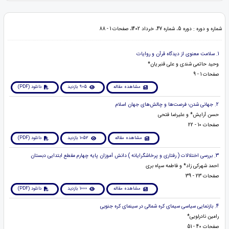
شماره و دوره : دوره 5، شماره 47، خرداد 1402، صفحات 1 - 88
1. سلامت معنوی از دیدگاه قرآن و روایات
وحید حاتمی شندی و علی قنبریان*
صفحات 1 - 9
مشاهده مقاله
905 بازدید
دانلود (PDF)
2. جهانی شدن؛ فرصت‌ها و چالش‌های جهان اسلام
حسن آرایش* و علیرضا فتحی
صفحات 10 - 22
مشاهده مقاله
1052 بازدید
دانلود (PDF)
3. بررسی اختلالات ( رفتاری و پرخاشگرایانه ) دانش آموزان پایه چهارم مقطع ابتدایی دبستان
احمد شهرکی زاد* و فاطمه سپاه بری
صفحات 23 - 39
مشاهده مقاله
1000 بازدید
دانلود (PDF)
4. بازنمایی سیاسی سیمای کره شمالی در سینمای کره جنوبی
رامین نادرلویی*
صفحات 40 - 51