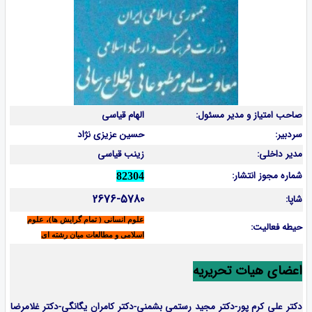
صاحب امتیاز و مدیر مسئول:
الهام قیاسی
سردبیر:
حسین عزیزی نژاد
مدیر داخلی:
زینب قیاسی
شماره مجوز انتشار:
82304
2676-5780
شاپا:
علوم انسانی ( تمام گرایش ها)، علوم
حیطه فعالیت:
اسلامی و مطالعات میان رشته ای
اعضای هیات تحریریه
دکتر علی کرم پور-دکتر مجید رستمی بشمنی-
دکتر کامران یگانگی-دکتر غلامرضا