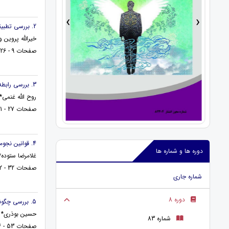
›
‹
2. بررسی تطبیقی برنامه های جامع حمایت از خانواده در جمهوری اسلامی ایران و انگلستان
خیرالله پروین 
صفحات 9 - 26
3. بررسی رابطه اعتماد بین فردی و خودکارآمدی (مطالعه موردی کارکنان شعب بانک صادرات استان مازندران)
روح الله غنمی*
صفحات 27 - 31
4. قوانین نجومی و ریاضی حاکم بر تاریخ انبیا و اهل بیت
دوره ها و شماره ها
غلامرضا ستوده*
صفحات 32 - 52
شماره جاری
دوره 8
5. بررسی چگونگی تاثیر ادراک انصاف فروشنده بر رفتار فرصت طلبانه فروشنده
حسین بوذری*
شماره 83
صفحات 53 - 64