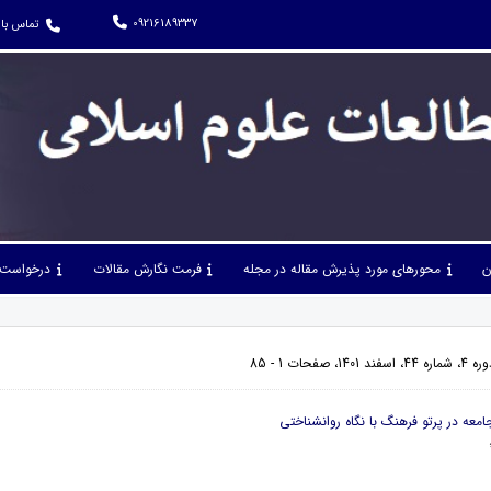
09216189337
تماس با 
ن
محورهای مورد پذیرش مقاله در مجله
فرمت نگارش مقالات
درخواست 
صفحات 1 - 85