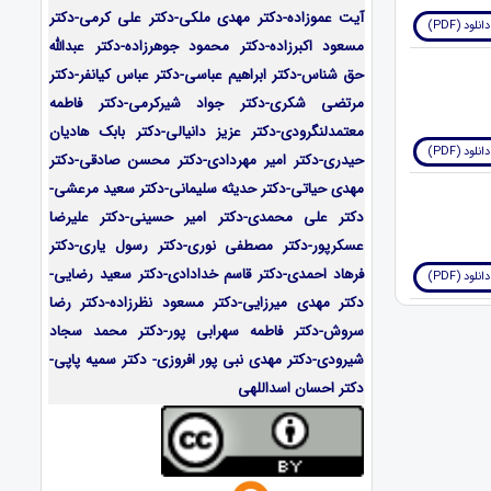
آیت عموزاده-
دکتر مهدی ملکی-دکتر علی کرمی-دکتر
دانلود (PDF)
مسعود اکبرزاده-دکتر محمود جوهرزاده-دکتر عبدالله
حق شناس-دکتر ابراهیم عباسی-دکتر عباس کیانفر-دکتر
مرتضی شکری-دکتر جواد شیرکرمی-دکتر فاطمه
معتمدلنگرودی-دکتر عزیز دانیالی-دکتر بابک هادیان
دانلود (PDF)
حیدری-دکتر امیر مهردادی-دکتر محسن صادقی-دکتر
مهدی حیاتی-دکتر حدیثه سلیمانی-دکتر سعید مرعشی-
دکتر علی محمدی-دکتر امیر حسینی-دکتر علیرضا
عسکرپور-دکتر مصطفی نوری-دکتر رسول یاری-دکتر
فرهاد احمدی-
دکتر قاسم خدادادی-دکتر سعید رضایی-
دانلود (PDF)
دکتر مهدی میرزایی-
دکتر مسعود نظرزاده-دکتر رضا
سروش-دکتر فاطمه سهرابی پور-دکتر محمد سجاد
شیرودی-دکتر مهدی نبی پور افروزی- دکتر سمیه پاپی-
دکتر احسان اسداللهی