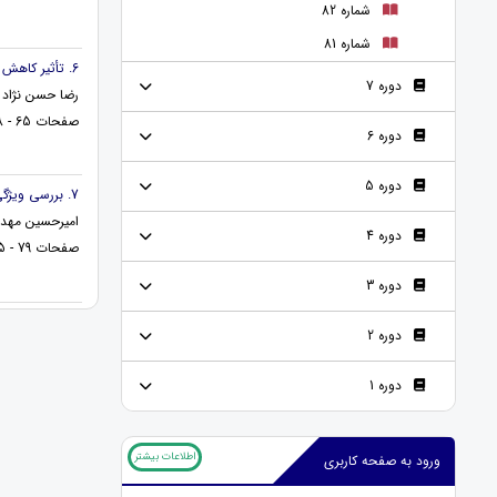
شماره 82
شماره 81
6. تأثیر کاهش ارزش پول ملی بر میزان غرامت تأخیر تأدیه
دوره 7
رضا حسن نژاد 
صفحات 65 - 78
دوره 6
دوره 5
7. بررسی ویژگی های هوش تجسمی-فضایی
امیرحسین مهدی
دوره 4
صفحات 79 - 85
دوره 3
دوره 2
دوره 1
اطلاعات بیشتر
ورود به صفحه کاربری