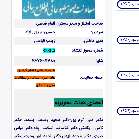
دانلود (PDF)
صاحب امتیاز و مدیر مسئول:
الهام قیاسی
سردبیر:
حسین عزیزی نژاد
دانلود (PDF)
مدیر داخلی:
زینب قیاسی
شماره مجوز انتشار:
82304
2676-5780
شاپا:
علوم انسانی ( تمام گرایش
دانلود (PDF)
حیطه فعالیت:
ها)، علوم اسلامی و مطالعات
میان رشته ای
اعضای هیات تحریریه
دانلود (PDF)
دکتر علی کرم پور-دکتر مجید رستمی بشمنی-
دکتر
کامران یگانگی-دکتر غلامرضا اسلامی پناه-دکتر عباس
صیدی-دکتر محمد ایدی-دکتر احمد نور وحیدی-دکتر