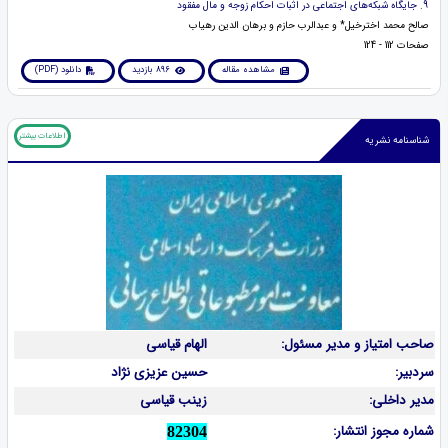
9. جایگاه شبکه‌های اجتماعی در اثبات احکام زوجه و مال مفقود
صالح محمد اخترخیل* و عبدالرب حازم و برهان الدین رهیاب
صفحات 112 - 124
مشاهده مقاله
896 بازدید
دانلود (PDF)
اطلاعات بیشتر
شناسنامه نشریه
صاحب امتیاز و مدیر مسئول:
الهام قیاسی
سردبیر:
حسین عزیزی نژاد
مدیر داخلی:
زینب قیاسی
شماره مجوز انتشار:
82304