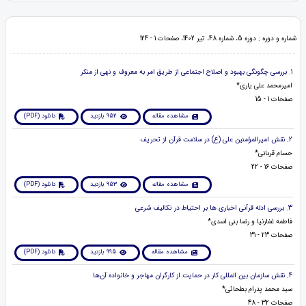
شماره و دوره : دوره 5، شماره 48، تیر 1402، صفحات 1 - 124
1. بررسی چگونگی بهبود و اصلاح اجتماعی از طریق امر به معروف و نهی از منکر
امیرمحمد علی یاری*
صفحات 1 - 15
مشاهده مقاله
952 بازدید
دانلود (PDF)
2. نقش امیرالمؤمنین علی (ع) در سلامت قرآن از تحریف
حسام قربانی*
صفحات 16 - 22
مشاهده مقاله
953 بازدید
دانلود (PDF)
3. بررسی ادله قرآنی اخباری ها بر احتیاط در تکالیف شرعی
فاطمه غفارنیا و رضا بنی اسدی*
صفحات 23 - 31
مشاهده مقاله
995 بازدید
دانلود (PDF)
4. نقش سازمان بین المللی کار در حمایت از کارگران مهاجر و خانواده آن‌ها
سید محمد پدرام بطحائی*
صفحات 32 - 48