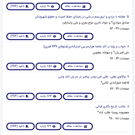
مشاهده مقاله
911 بازدید
دانلود (PDF)
5. مقابله با دزدی و تروریسم دریایی در راستای حفظ امنیت و حقوق شهروندان
صادق جوادی* و جواد نادری عوج بغزی و علی پایدارفرد
صفحات 49 - 63
مشاهده مقاله
882 بازدید
دانلود (PDF)
6. خواب و رؤیا در آثار علامه هزارجریبی استرآبادی (متوفای 1236 قمری)
علی قنبریان* و مهشاد یعقوبی
صفحات 64 - 76
مشاهده مقاله
857 بازدید
دانلود (PDF)
7. واکاوی عقلی - نقلی امی بودن پیامبر در جریان اخذ وحی
فاطمه شورآبادی تکابی*
صفحات 77 - 87
مشاهده مقاله
883 بازدید
دانلود (PDF)
8. مکتب تاریخ نگاری قرآنی
معصومه روستا طالب آباد*
صفحات 88 - 98
مشاهده مقاله
929 بازدید
دانلود (PDF)