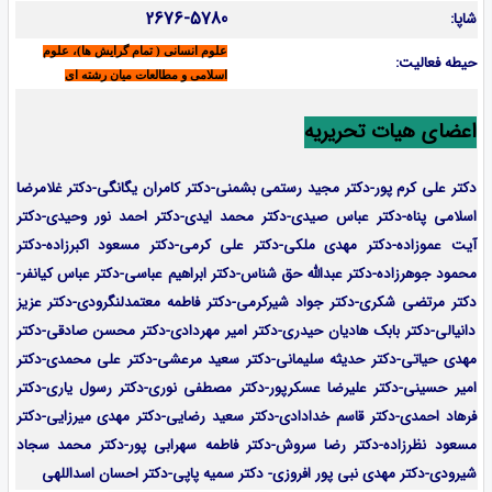
2676-5780
شاپا:
علوم انسانی ( تمام گرایش ها)، علوم
حیطه فعالیت:
اسلامی و مطالعات میان رشته ای
اعضای هیات تحریریه
دکتر علی کرم پور-دکتر مجید رستمی بشمنی-
دکتر کامران یگانگی-دکتر غلامرضا
اسلامی پناه-دکتر عباس صیدی-دکتر محمد ایدی-دکتر احمد نور وحیدی-دکتر
آیت عموزاده-
دکتر مهدی ملکی-دکتر علی کرمی-دکتر مسعود اکبرزاده-دکتر
محمود جوهرزاده-دکتر عبدالله حق شناس-دکتر ابراهیم عباسی-دکتر عباس کیانفر-
دکتر مرتضی شکری-دکتر جواد شیرکرمی-دکتر فاطمه معتمدلنگرودی-دکتر عزیز
دانیالی-دکتر بابک هادیان حیدری-دکتر امیر مهردادی-دکتر محسن صادقی-دکتر
مهدی حیاتی-دکتر حدیثه سلیمانی-دکتر سعید مرعشی-دکتر علی محمدی-دکتر
امیر حسینی-دکتر علیرضا عسکرپور-دکتر مصطفی نوری-دکتر رسول یاری-دکتر
فرهاد احمدی-
دکتر قاسم خدادادی-دکتر سعید رضایی-دکتر مهدی میرزایی-
دکتر
مسعود نظرزاده-دکتر رضا سروش-دکتر فاطمه سهرابی پور-دکتر محمد سجاد
شیرودی-دکتر مهدی نبی پور افروزی- دکتر سمیه پاپی-دکتر احسان اسداللهی