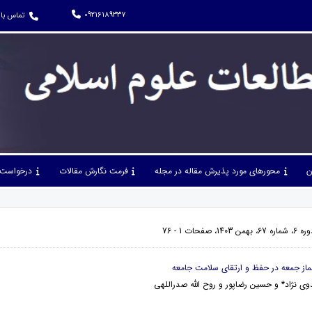
09216189337
تماس با 
ن
محورهای مورد پذیرش مقاله در مجله
فرمت نگارش مقالات
درخواست 
صفحات 1 - 76
ی نژاد* و حسین رضاپور و روح الله صدراللهی