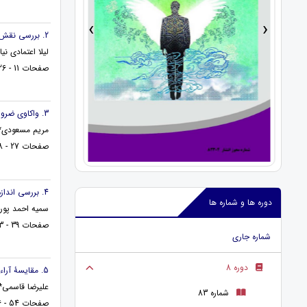
›
‹
2. بررسی نقش خانواده ها در تربیت دینی دانش آموزان ( با تاکید بر متوسطه اول )
لیلا اعتمادی ن
صفحات 11 - 26
3. واکاوی ضرورت امام در جامعه از منظر قرآن و روایات
مریم مسعودی*
صفحات 27 - 38
4. بررسی اندازه و ترتیب وجوب نفقه در نفقه اقارب
دوره ها و شماره ها
سمیه احمد پور 
صفحات 39 - 53
شماره جاری
دوره 8
5. مقایسۀ آراء محمدتقی مصباح یزدی با دیدگاه حضرت امام خمینی(ره) و آیت‌الّله خامنه‌ای (در حوزۀ حکمرانی اسلامی)
علیرضا قاسمی*
شماره 83
صفحات 54 - 66