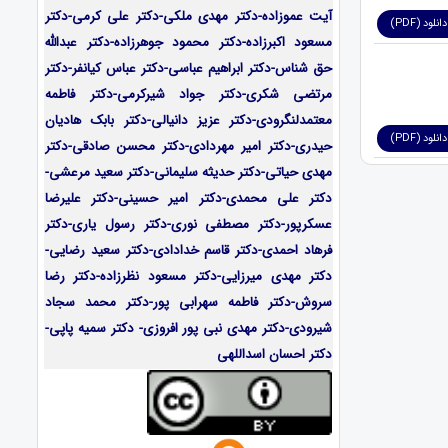
آیت عموزاده-
دکتر مهدی ملکی-دکتر علی کرمی-دکتر
دانلود (PDF)
مسعود اکبرزاده-دکتر محمود جوهرزاده-دکتر عبدالله
حق شناس-دکتر ابراهیم عباسی-دکتر عباس کیانفر-دکتر
مرتضی شکری-دکتر جواد شیرکرمی-دکتر فاطمه
معتمدلنگرودی-دکتر عزیز دانیالی-دکتر بابک هادیان
دانلود (PDF)
حیدری-دکتر امیر مهردادی-دکتر محسن صادقی-دکتر
مهدی حیاتی-دکتر حدیثه سلیمانی-دکتر سعید مرعشی-
دکتر علی محمدی-دکتر امیر حسینی-دکتر علیرضا
عسکرپور-دکتر مصطفی نوری-دکتر رسول یاری-دکتر
فرهاد احمدی-
دکتر قاسم خدادادی-دکتر سعید رضایی-
دکتر مهدی میرزایی-
دکتر مسعود نظرزاده-دکتر رضا
سروش-دکتر فاطمه سهرابی پور-دکتر محمد سجاد
شیرودی-دکتر مهدی نبی پور افروزی- دکتر سمیه پاپی-
دکتر احسان اسداللهی