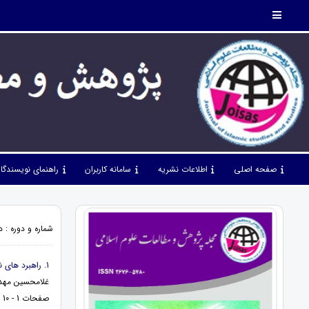
صفحه اصلی
اطلاعات نشریه
سامانه کاربران
راهنمای نویسندگا
شماره و دوره : دوره 6، شماره 67، بهمن 1403، 
1. راهبرد های نماز جمعه در حفظ و ارتقای سلامت جامعه
غلامحسین مهدو
صفحات 1 - 10