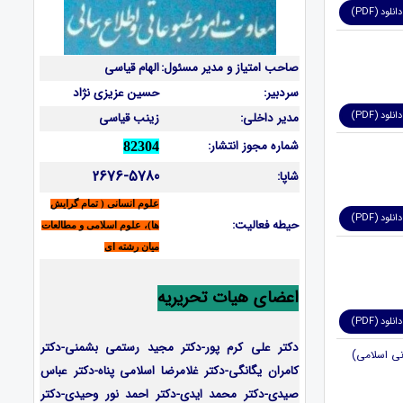
دانلود (PDF)
صاحب امتیاز و مدیر مسئول:
الهام قیاسی
سردبیر:
حسین عزیزی نژاد
دانلود (PDF)
مدیر داخلی:
زینب قیاسی
شماره مجوز انتشار:
82304
2676-5780
شاپا:
علوم انسانی ( تمام گرایش
دانلود (PDF)
حیطه فعالیت:
ها)، علوم اسلامی و مطالعات
میان رشته ای
اعضای هیات تحریریه
دانلود (PDF)
دکتر علی کرم پور-دکتر مجید رستمی بشمنی-
دکتر
کامران یگانگی-دکتر غلامرضا اسلامی پناه-دکتر عباس
صیدی-دکتر محمد ایدی-دکتر احمد نور وحیدی-دکتر