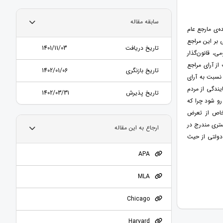
سابقه مقاله
‌ی مارجع عام
 بر این مراجع
تاریخ دریافت
1401/11/03
ی، قانون‌گذار
ز آرای مراجع
تاریخ بازنگری
1402/01/06
نسبت به آرای
یندگی از مردم
تاریخ پذیرش
1402/03/31
رو شود چرا که
خاص از تعرض
ستری مندرج در
ارجاع به این مقاله
 دولتی از حیث
APA
MLA
Chicago
Harvard