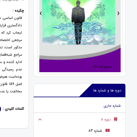
›
‹
چکیده :
قانون اساسی ج
دادگستری قرارد
ایجاب کرد که ع
مرجعی اختصاصی
مذکور است، تش
مراجع شبه‌قضای
اداره کننده و 
عدم رسیدگی ب
بوده‌است هم‌خو
اصل 59
دوره ها و شماره ها
مخالفت یا عدم 
شماره جاری
کلمات کلیدی :
دوره 8
شماره 83