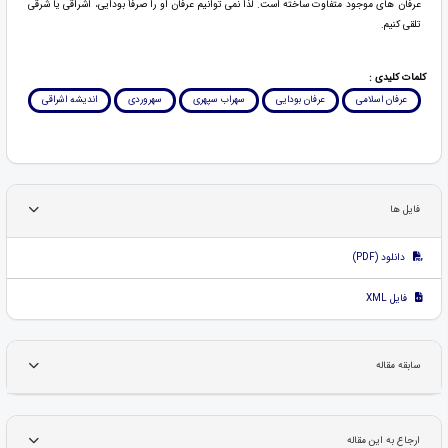
عرفان های موجود متفاوت ساخته است. لذا نمی توانیم عرفان او را صرفأ بودایی، اشراقی یا شرقی
تلقی کنیم.
کلمات کلیدی :
عرفان اسلامی
عرفان بودایی
سهراب سپهری
سهروردی
اندیشه اشراقی
فایل ها
دانلود (PDF)
فایل XML
سابقه مقاله
ارجاع به این مقاله