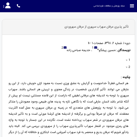
مجله پژوهش و مطالعات علوم اسلامی
تأثیر پذیری عرفان سهراب سپهری از عرفان سهروردی
دوره 1، شماره 2، 1398، صفحات 1 - 11
2
1
نویسندگان :
حسین پیشگو*
، خدیجه صباحی زاده
1
- 1
2
- 1
چکیده :
هر انسانی فطرتأ خداجوست و گرایش به عشق ورزی نسبت به معبود ازلی خویش دارد، از این رو
عارفان می توانند تأثیر گذارترین شخصیت در زندگی معنوی و تربیتی هر انسانی باشند. سهراب
سپهری با توجه به اندیشه های عرفانی لطیفی که داراست از این قاعده مستثنی نیست او پیش از
آنکه شاعر باشد انسان عارفی است که با نگاهی تازه به پدیده های طبیعی وجود معبودش را متذکر
می شود. با توجه به پژوهش های متعددی که در زمینه ی عرفان سپهری به عمل آمده اکثریت
معتقدند که عرفان او صرفأ بودایی و برگرفته از اندیشه های کرشنا مورتی است و به تأثیر اندیشه
های عرفان سهروردی در شعر سهراب پرداخته نشده است، نگارنده در این جستار با توجه به واژه
های رمزی موجود در اشعار سهراب تأثیرپذیری سهراب را از سهروردی بررسی می کند. البته باید
یادآور شویم که عرفان بدیع و منحصر به فرد سهراب آمیزشی است ابتکاری و خلاقانه که آن را از دیگر