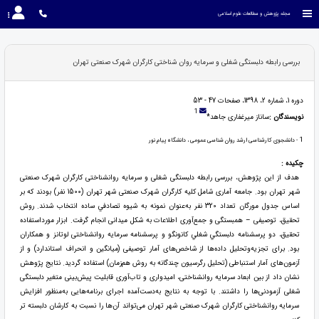
مجله پژوهش و مطالعات علوم اسلامی
بررسی رابطه دلبستگی شغلی و سرمایه روان شناختی کارگران شهرک صنعتی تهران
دوره 1، شماره 2، 1398، صفحات 47 - 53
1
نویسندگان :
ساناز میرغفاری جاهد*
1
- دانشجوی کارشناسی ارشد روان شناسی عمومی ، دانشگاه پیام نور
چکیده :
هدف از این پژوهش، بررسی رابطه دلبستگی شغلی و سرمایه روانشناختی کارگران شهرک صنعتی
شهر تهران بود. جامعه آماری شامل کلیه کارگران شهرک صنعتی شهر تهران (150۰ نفر) بودند که بر
اساس جدول مورگان تعداد 320 نفر به‌عنوان نمونه به شيوه تصادفي ساده انتخاب شدند. روش
تحقیق، توصیفی – همبستگی و جمع‌آوری اطلاعات به شکل میدانی انجام گرفت. ابزار مورداستفاده
تحقیق، دو پرسشنامه دلبستگي شغلي کانونگو و پرسشنامه سرمایه روانشناختی لوتانز و همکاران
بود. برای تجزیه‌وتحلیل داده‌ها از شاخص‌های آمار توصیفی (میانگین و انحراف استاندارد) و از
آزمون‌های آمار استنباطی (تحلیل رگرسیون چندگانه به روش هم‌زمان) استفاده گردید. نتایج پژوهش
نشان داد از بین ابعاد سرمايه روانشناختی، امیدواری و تاب‌آوری قابلیت پیش‌بینی متغیر دلبستگی
شغلی آزمودنی‌ها را داشتند. با توجه به نتایج به‌دست‌آمده اجرای برنامه‌هایی به‌منظور افزایش
سرمایه روانشناختی کارگران شهرک صنعتی شهر تهران می‌تواند آن‌ها را نسبت به کارشان دلبسته تر