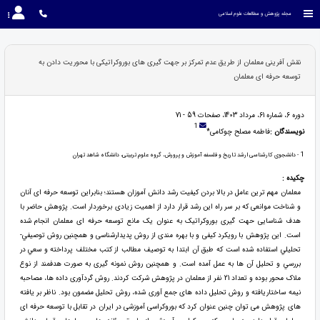
مجله پژوهش و مطالعات علوم اسلامی
نقش آفرینی معلمان از طریق عدم تمرکز بر جهت گیری های بوروکراتیکی با محوریت دادن به
توسعه حرفه ای معلمان
دوره 6، شماره 61، مرداد 1403، صفحات 59 - 71
1
نویسندگان :
فاطمه مصلح چوکامی*
1
- دانشجوی کارشناسی ارشد تاریخ و فلسفه آموزش و پرورش، گروه علوم تربیتی، دانشگاه شاهد تهران
چکیده :
معلمان مهم ترين عامل در بالا بردن كيفيت رشد دانش آموزان هستند؛ بنابراين توسعه حرفه اى آنان
و شناخت موانعى كه بر سر راه اين رشد قرار دارد از اهميت زيادى برخوردار است. پژوهش حاضر با
هدف شناسايى حهت گیری بوروکراتیک به عنوان یک مانع توسعه حرفه اى معلمان انجام شده
است. این پژوهش با رویکرد کیفی و با بهره مندی از روش پدیدارشناسی و همچنین روش توصيفي-
تحليلي استفاده شده است كه طبق آن ابتدا به توصيف مطالب از كتب مختلف پرداخته و سعي در
بررسي و تحليل آن ها به عمل آمده است. و همچنین روش نمونه گیری به صورت هدفمند از نوع
ملاک محور بوده و تعداد 21 نفر از معلمان در پژوهش شرکت کردند. روش گردآوری داده ها، مصاحبه
نیمه ساختاریافته و روش تحلیل داده های جمع آوری شده، روش تحلیل مضمون بود. ناظر بر یافته
های پژوهش می توان چنین عنوان کرد که بوروکراسی آموزشی در ایران در تقابل با توسعه حرفه ای