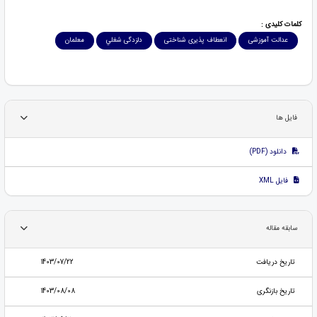
کلمات کلیدی :
عدالت آموزشی
انعطاف پذیری شناختی
دلزدگی شغلي
معلمان
فایل ها
دانلود (PDF)
فایل XML
سابقه مقاله
تاریخ دریافت
1403/07/22
تاریخ بازنگری
1403/08/08