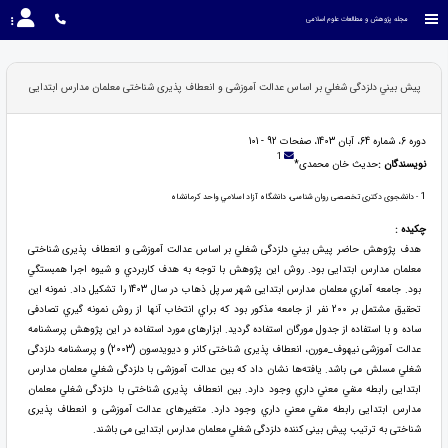
مجله پژوهش و مطالعات علوم اسلامی
پيش بيني دلزدگی شغلي بر اساس عدالت آموزشی و انعطاف پذیری شناختی معلمان مدارس ابتدایی
دوره 6، شماره 64، آبان 1403، صفحات 92 - 101
1
نویسندگان :
حدیث خان محمدی*
1
- دانشجوی دکتری تخصصی روان شناسی، دانشگاه آزاد اسلامي واحد كرمانشاه
چکیده :
هدف پژوهش حاضر پيش بيني دلزدگی شغلي بر اساس عدالت آموزشی و انعطاف پذیری شناختی
معلمان مدارس ابتدایی بود. روش اين پژوهش با توجه به هدف كاربردي و شيوه اجرا همبستگي
بود. جامعه آماري معلمان مدارس ابتدایی شهر سرپل ذهاب در سال 1403 را تشكيل داد. نمونه اين
تحقيق مشتمل بر 200 نفر از جامعه مذكور بود كه براي انتخاب آنها از روش نمونه گيري تصادفی
ساده و با استفاده از جدول مورگان استفاده گرديد. ابزارهای مورد استفاده در این پژوهش پرسشنامه
عدالت آموزشی نيهوف_مورن، انعطاف پذیری شناختی کانر و دیویدسون (2003) و پرسشنامه دلزدگی
شغلي مسلش می باشد. یافته‌ها نشان داد كه بين عدالت آموزشی با دلزدگی شغلي معلمان مدارس
ابتدایی رابطه منفي معني داري وجود دارد. بين انعطاف پذیری شناختی با دلزدگی شغلي معلمان
مدارس ابتدایی رابطه منفي معني داري وجود دارد. متغيرهای عدالت آموزشی و انعطاف پذیری
شناختی به ترتيب پيش بينی کننده دلزدگی شغلي معلمان مدارس ابتدایی می باشند.