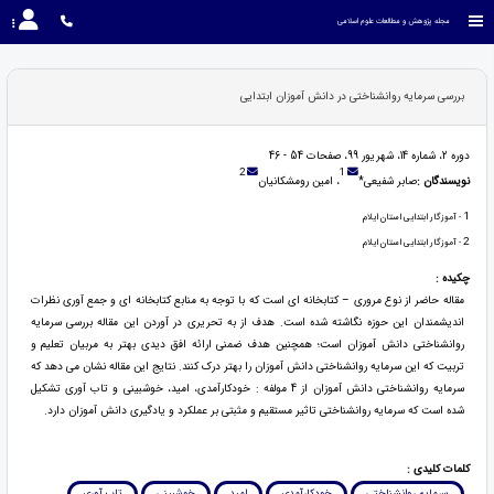
مجله پژوهش و مطالعات علوم اسلامی
بررسی سرمایه روانشناختی در دانش آموزان ابتدایی
دوره 2، شماره 14، شهریور 99، صفحات 54 - 46
2
1
نویسندگان :
صابر شفیعی*
، امین رومشکانیان
1
- آموزگار ابتدایی استان ایلام
2
- آموزگار ابتدایی استان ایلام
چکیده :
مقاله حاضر از نوع مروری – کتابخانه ای است که با توجه به منابع کتابخانه ای و جمع آوری نظرات
اندیشمندان این حوزه نگاشته شده است. هدف از به تحریری در آوردن این مقاله بررسی سرمایه
روانشناختی دانش آموزان است؛ همچنین هدف ضمنی ارائه افق دیدی بهتر به مربیان تعلیم و
تربیت که این سرمایه روانشناختی دانش آموزان را بهتر درک کنند. نتایج این مقاله نشان می دهد که
سرمایه روانشناختی دانش آموزان از 4 مولفه : خودکارآمدی، امید، خوشبینی و تاب آوری تشکیل
شده است که سرمایه روانشناختی تاثیر مستقیم و مثبتی بر عملکرد و یادگیری دانش آموزان دارد.
کلمات کلیدی :
سرمایه روانشناختی
خودکارآمدی
امید
خوشبینی
تاب آوری