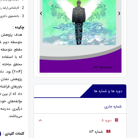
2
- کارشناس ارشد رشت
›
‹
3
- دانشجوی دکتری ر
چکیده :
هدف پژوهش برر
متوسطه دوم شه
که با استفاده 
محقق ساخته گر
(2004) بو
پژوهش نشان دا
باورهای فراشنا
دوره ها و شماره ها
داد که از بین 
مؤلفه‌های خودآ
شماره جاری
درگیری مدرسه‌
می‌باشند.
دوره 8
شماره 83
کلمات کلیدی :