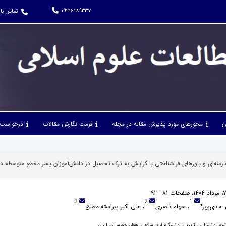
09216189337
تماس با 
ن
محورهای مورد پذیرش مقاله در مجله
فرمت نگارش مقالات
درخواست 
درسه‌ای و باورهای فراشناختی با گرایش به ترک تحصیل در دانش‌آموزان پسر مقطع متوسطه دو
3
2
1
 عیدی‌پور*
، سهام ناصری
، علی اکبر پیراسته مطلق
ه روانشناسی تربیتی، دانشگاه آزاد اسلامی اهواز، خوزستان، ایران