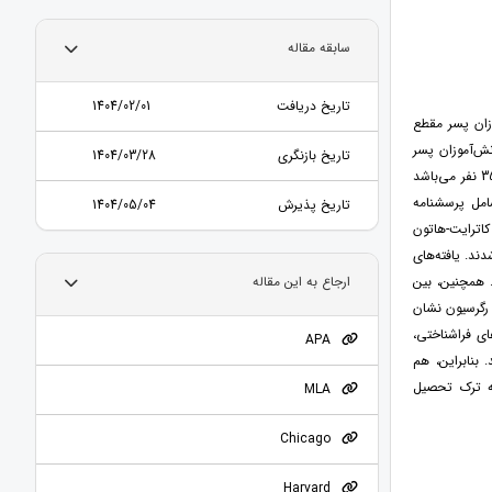
سابقه مقاله
تاریخ دریافت
1404/02/01
زان پسر مقطع
ش‌آموزان پسر
تاریخ بازنگری
1404/03/28
مقطع متوسطه دوم شهر اهواز در سال تحصیلی 1404-1403 می‌باشد. در این پژوهش، حجم نمونه برابر با 351 نفر می‌باشد
شامل پرسشنامه
تاریخ پذیرش
1404/05/04
اترایت-هاتون
دند. یافته‌های
 همچنین، بین
ارجاع به این مقاله
 رگرسیون نشان
ای فراشناختی،
APA
 بنابراین، هم
به ترک تحصیل
MLA
Chicago
Harvard