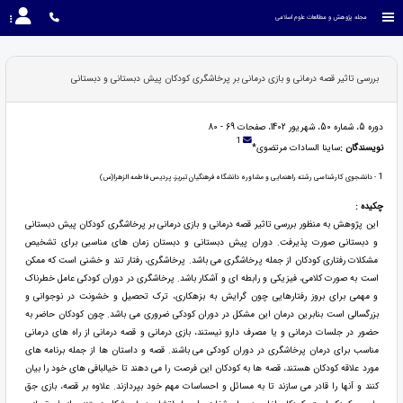
مجله پژوهش و مطالعات علوم اسلامی
بررسی تاثیر قصه درمانی و بازی درمانی بر پرخاشگری کودکان پیش دبستانی و دبستانی
دوره 5، شماره 50، شهریور 1402، صفحات 69 - 80
1
نویسندگان :
ساینا السادات مرتضوی*
1
- دانشجوی کارشناسی رشته راهنمایی و مشاوره دانشگاه فرهنگیان تبریز، پردیس فاطمه الزهرا(س)
چکیده :
این پژوهش به منظور بررسی تاثیر قصه درمانی و بازی درمانی بر پرخاشگری کودکان پیش دبستانی
و دبستانی صورت پذیرفت. دوران پیش دبستانی و دبستان زمان های مناسبی برای تشخیص
مشکلات رفتاری کودکان از جمله پرخاشگری می باشد. پرخاشگری، رفتار تند و خشنی است که ممکن
است به صورت کلامی، فیزیکی و رابطه ای و آشکار باشد. پرخاشگری در دوران کودکی عامل خطرناک
و مهمی برای بروز رفتارهایی چون گرایش به بزهکاری، ترک تحصیل و خشونت در نوجوانی و
بزرگسالی است بنابرین درمان این مشکل در دوران کودکی ضروری می باشد. چون کودکان حاضر به
حضور در جلسات درمانی و یا مصرف دارو نیستند، بازی درمانی و قصه درمانی از راه های درمانی
مناسب برای درمان پرخاشگری در دوران کودکی می باشند. قصه و داستان ها از جمله برنامه های
مورد علاقه کودکان هستند، قصه ها به کودکان این فرصت را می دهند تا خیالبافی های خود را بیان
کنند و آنها را قادر می سازند تا به مسائل و احساسات مهم خود بپردازند. علاوه بر قصه، بازی جق