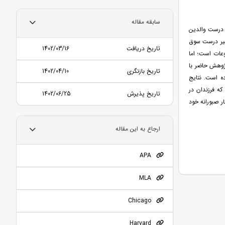
سابقه مقاله
ت درست والدین
 مسیر درست سوق
تاریخ دریافت
1402/03/16
وعات است؛ اما
پژوهش حاضر با
تاریخ بازنگری
1402/04/10
ه است. نتایج
ه فرزندان در
تاریخ پذیرش
1402/06/25
ر صبورانه خود
ارجاع به این مقاله
APA
MLA
Chicago
Harvard