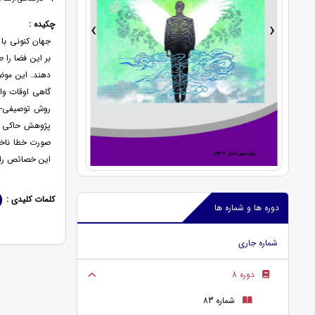
›
‹
چکیده :
جهان کنونی با 
بر این فضا را ط
دهند. این موضو
گاهی اوقات وال
روش توصیفی- ت
پژوهش حاکی از
صورت خطا ناخود
این خصائص را ا
کلمات کلیدی :
دوره ها و شماره ها
شماره جاری
دوره 8
شماره 83