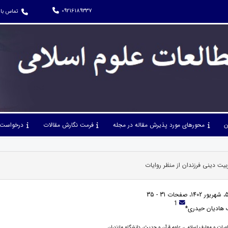
09216189337
تماس با 
ن
محورهای مورد پذیرش مقاله در مجله
فرمت نگارش مقالات
درخواست 
یت دینی فرزندان از منظر روایات
1
 هادیان حیدری*
لهیات و معارف اسلامی، علوم قرآن و حدیث، دانشگاه مازندران