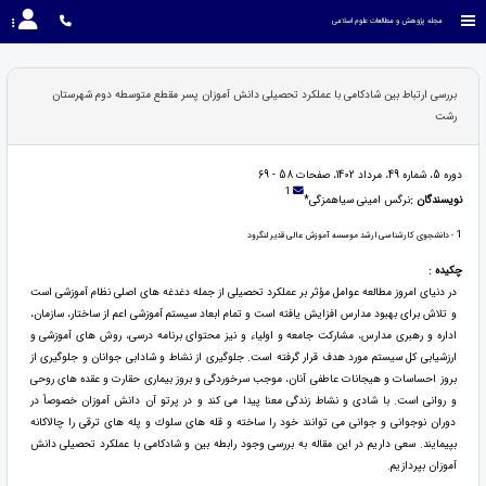
مجله پژوهش و مطالعات علوم اسلامی
بررسی ارتباط بین شادکامی با عملکرد تحصیلی دانش آموزان پسر مقطع متوسطه دوم شهرستان
رشت
دوره 5، شماره 49، مرداد 1402، صفحات 58 - 69
1
نویسندگان :
نرگس امینی سیاهمزگی*
1
- دانشجوی کارشناسی ارشد موسسه آموزش عالی قدیر لنگرود
چکیده :
در دنیای امروز مطالعه عوامل مؤثر بر عملکرد تحصیلی از جمله دغدغه های اصلی نظام آموزشی است
و تلاش برای بهبود مدارس افزایش یافته است و تمام ابعاد سیستم آموزشی اعم از ساختار، سازمان،
اداره و رهبری مدارس، مشارکت جامعه و اولیاء و نیز محتوای برنامه درسی، روش های آموزشی و
ارزشیابی کل سیستم مورد هدف قرار گرفته است. جلوگیری از نشاط و شادابی جوانان و جلوگیری از
بروز احساسات و هیجانات عاطفی آنان، موجب سرخوردگی و بروز بیماری حقارت و عقده های روحی
و روانی است. با شادی و نشاط زندگی معنا پیدا می کند و در پرتو آن دانش آموزان خصوصاً در
دوران نوجوانی و جوانی می توانند خود را ساخته و قله های سلوك و پله های ترقی را چالاکانه
بپیمایند. سعی داریم در این مقاله به بررسی وجود رابطه بین و شادکامی با عملکرد تحصیلی دانش
آموزان بپردازیم.