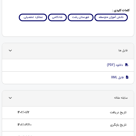
کلمات کلیدی :
دانش آموزان متوسطه
شهرستان رشت
شادکامی
عملکرد تحصیلی.
فایل ها
دانلود (PDF)
فایل XML
سابقه مقاله
تاریخ دریافت
1402/01/12
تاریخ بازنگری
1402/03/20