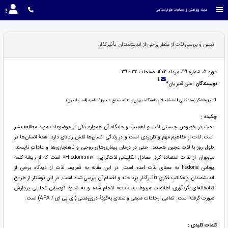
مجله پژوهش و مطالعات علوم اسلامی
تبیین و بررسی لذت از منظر برخی از اندیشمندان تأثیرگذار
دوره 5، شماره 49، مرداد 1402، صفحات 32 - 39
1
نویسندگان :
علی قنبریان*
1
- پژوهشگر پسادکتری فلسفۀ اخلاقِ دانشگاه تهران و طلبۀ سطح 4 حوزۀ علمیه (فقه و اصول)
چکیده :
بحث در خصوص چیستی لذت و اهمیت و جایگاه آن همواره یکی از موضوعات مورد مطالعه بشر
است. لذت از مفاهیم مهم و کاربردی است و در زندگی انسان‌ها نقش زیادی دارد. همۀ انسان‌ها در
طول روز با لذت عجین هستند. حتی در درمان بیماری‌های روحی و ناهنجاری‌ها و عادات ناپسند،
می‌توان از لذات استفاده کرد. معادل انگلیسی لذت‌گرایی، «Hiedonism» است که از ریشۀ کلمۀ
یونانی hedone به معنای لذت آمده است. در این مقاله به تعریف لذت از دیدگاه برخی از
اندیشمندان و مکاتب فکری تأثیرگذار پرداخته و اقسام آن بررسی شده است. در این نوشتار از طریق
کتابخانه‌ای گردآوری اطلاعات مربوط به «لذت» انجام شده و به شیوۀ توصیفی تحلیلی پردازش
صورت گرفته است. تمامی ارجاعات منبعی و سندی به‌گونۀ درون‌متنی (ای پی ای / APA) است.
کلمات کلیدی :