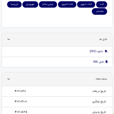
لذت
لذات دنیوی
لذات اخروی
جرمی بنتام
سهروردی
ابن‌سینا
ملاصدار.
فایل ها
دانلود (PDF)
فایل XML
سابقه مقاله
تاریخ دریافت
1402/01/28
تاریخ بازنگری
1402/03/08
تاریخ پذیرش
1402/05/25