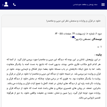
مجله پژوهش و مطالعات علوم اسلامی
خلود در قرآن و روایات و سنجش نظر ابن عربی و ملاصدرا
دوره 2، شماره 10، اردیبهشت 99، صفحات 55 - 64
1
نویسندگان :
مصطفی نژادپور*
1
- 5
چکیده :
در این پژوهش تلاش بر این بوده که دیدگاه ابن عربی و ملاصدرا مورد بررسی قرار گیرد. از آنجا که
هر کدام تابع مکاتب فکری خاص بودند، بدیهی است که نتایج به دست آمده با یکدیگر متفاوت
باشد. اما به دلیل اینکه دلایلشان در باب مسئله خلود بعضا دچار اشکال و نارسایی بوده، خلود در
قرآن و روایت نیز بررسی شد. در نتیجه خلود از دیدگاه ابن عربی و ملاصدرا با خلود در قرآن در قرآن و
روایت با یکدیگر متفاوت بود. به طوری که در برخی موارد چنانکه در بخش خلود از دیدگاه قرآن و
روایات ذکر شده پاره ای از دیدگاه های ایشان در تضاد کامل با نصح آیات قرآن و روایات می باشد.
بنابراین، ضعف در روش های تفسیری عرفانی و عقلی باعث شده است که خلود از دیدگاه قرآن و
روایات مورد توجه قرار گیرد، زیرا مبین و نشان دهنده ی حقیقت واقعی خلود، به دور از هرگونه
تفسیر ناروایی می باشد.