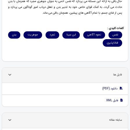
حال باقی به ارائه این مسئله می پردازد که نفس آدمی به عنوان جوهری مجرد که همزمان با بدن
حادث می گردد، به کمک قوای خاص خود به تدبیر بدن و تعقل درباب امور گوناگون می پردازد و
پس از فنای جسم، با تمام آگاهی های پیشین، همچنان باقی می ماند.
کلمات کلیدی :
نفس
نحوه آگاهی
ابن سینا
تجرد
جوهریت
بدن
فناناپذیری
فایل ها
دانلود (PDF)
فایل XML
سابقه مقاله