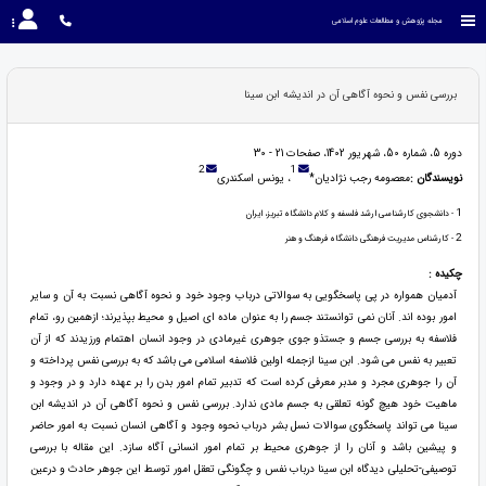
مجله پژوهش و مطالعات علوم اسلامی
بررسی نفس و نحوه آگاهی آن در اندیشه ابن سینا
دوره 5، شماره 50، شهریور 1402، صفحات 21 - 30
2
1
نویسندگان :
معصومه رجب نژادیان*
، یونس اسکندری
1
- دانشجوی کارشناسی ارشد فلسفه و کلام دانشگاه تبریز، ایران
2
- کارشناس مدیریت فرهنگی دانشگاه فرهنگ و هنر
چکیده :
آدمیان همواره در پی پاسخگویی به سوالاتی درباب وجود خود و نحوه آگاهی نسبت به آن و سایر
امور بوده اند. آنان نمی توانستند جسم را به عنوان ماده ای اصیل و محیط بپذیرند؛ ازهمین رو، تمام
فلاسفه به بررسی جسم و جستذو جوی جوهری غیرمادی در وجود انسان اهتمام ورزیدند که از آن
تعبیر به نفس می شود. ابن سینا ازجمله اولین فلاسفه اسلامی می باشد که به بررسی نفس پرداخته و
آن را جوهری مجرد و مدبر معرفی کرده است که تدبیر تمام امور بدن را بر عهده دارد و در وجود و
ماهیت خود هیچ گونه تعلقی به جسم مادی ندارد. بررسی نفس و نحوه آگاهی آن در اندیشه ابن
سینا می تواند پاسخگوی سوالات نسل بشر درباب نحوه وجود و آگاهی انسان نسبت به امور حاضر
و پیشین باشد و آنان را از جوهری محیط بر تمام امور انسانی آگاه سازد. این مقاله با بررسی
توصیفی-تحلیلی دیدگاه ابن سینا درباب نفس و چگونگی تعقل امور توسط این جوهر حادث و درعین