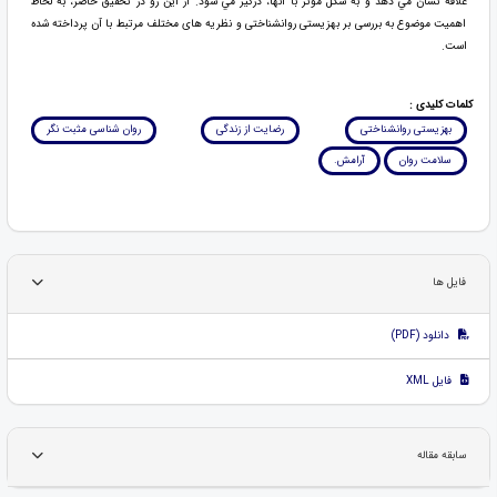
علاقه نشان مي دهد و به شكل مؤثر با آنها، درگير مي شود. از این رو در تحقیق حاضر، به لحاظ
اهمیت موضوع به بررسی بر بهزیستی روانشناختی و نظریه های مختلف مرتبط با آن پرداخته شده
است.
کلمات کلیدی :
بهزیستی روانشناختی
رضایت از زندگی
روان شناسی مثبت نگر
سلامت روان
آرامش.
فایل ها
دانلود (PDF)
فایل XML
سابقه مقاله