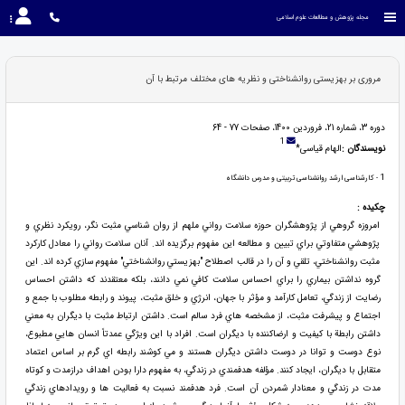
مجله پژوهش و مطالعات علوم اسلامی
مروری بر بهزیستی روانشناختی و نظریه های مختلف مرتبط با آن
دوره 3، شماره 21، فروردین 1400، صفحات 77 - 64
1
نویسندگان :
الهام قیاسی*
1
- کارشناسی ارشد روانشناسی تربیتی و مدرس دانشگاه
چکیده :
امروزه گروهي از پژوهشگران حوزه سلامت رواني ملهم از روان شناسي مثبت نگر، رويكرد نظري و
پژوهشي متفاوتي براي تبيين و مطالعه اين مفهوم برگزيده اند. آنان سلامت رواني را معادل كاركرد
مثبت روانشناختي، تلقي و آن را در قالب اصطلاح "بهزيستي روانشناختي" مفهوم سازي كرده اند. اين
گروه نداشتن بيماري را براي احساس سلامت كافي نمي دانند، بلكه معتقدند كه داشتن احساس
رضايت از زندگي، تعامل كارآمد و مؤثر با جهان، انرژي و خلق مثبت، پيوند و رابطه مطلوب با جمع و
اجتماع و پيشرفت مثبت، از مشخصه هاي فرد سالم است. داشتن ارتباط مثبت با ديگران به معني
داشتن رابطة با كيفيت و ارضاكننده با ديگران است. افراد با اين ويژگي عمدتاً انسان هايي مطبوع،
نوع دوست و توانا در دوست داشتن ديگران هستند و مي كوشند رابطه اي گرم بر اساس اعتماد
متقابل با ديگران، ايجاد كنند. مؤلفه هدفمندي در زندگي، به مفهوم دارا بودن اهداف درازمدت و كوتاه
مدت در زندگي و معنادار شمردن آن است. فرد هدفمند نسبت به فعاليت ها و رويدادهاي زندگي