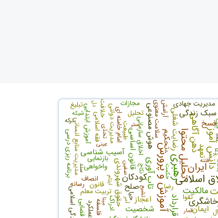
مجازات
مدیریت جهادی
خلافت
تبلیغ
سلامت معنوی
آرامش
دل
هوش مصنوعی
مدیریت دولتی
آموزش ابتدایی
امام خامنه ای
سبک زندگی
رضایت شغلی
تحلیل
شیکه
فقه اسلامی
ذهن آگاهی
ترکه
اخلاق سازمانی
مدیریت منابع انسانی
فسخ
ک
ستر
طبیعت
تحدّی
انش آموز
قانون اساسی
تحلیل محتوا
برنامه ریزی درسی
تحکیم
د
عینی
آموزش و پرورش
تعهد
آسیب شناسی
ا
بازنمایی
رهبری
فتنه
تاب آوری
ت
حقوق شهروندی
ایران
صفین
واخواهی
نکاج
سند
حکمت
کودکان
اق اسلامی
انصاف
ايتام
رسانه
قانون
صلح
رضا
ت
مالکیت
تشیع
تربیت معلم
سبک زندگی اسلامی
تقوا
حیا
اعجاز
قرارداد
خاشگری
ادراک
آمر
مبنا
رویه قضایی
تاریخ فلسفه
عملکرد
ایمان
شخصیت
قمار
ال