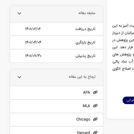
سابقه مقاله
ت آمیز به این
تاریخ دریافت
1401/02/06
نیان از دیرباز
 این پژوهش در
تاریخ بازنگری
1401/04/04
قرار دهد. این
 و پژوهش های
تاریخ پذیرش
1401/07/30
ّب نماد پاکی
ت اصلاح الگوی
ارجاع به این مقاله
APA
کم آبی
MLA
Chicago
Harvard