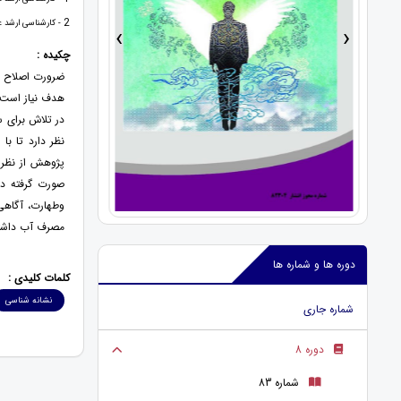
2
- کارشناسی ارشد ع
›
‹
چکیده :
ضرورت اصلاح ال
هدف نیاز است تا
در تلاش برای س
نظر دارد تا با
پژوهش از نظر 
صورت گرفته در
وطهارت، آگاهی،
مصرف آب داشته
دوره ها و شماره ها
کلمات کلیدی :
نشانه شناسی
شماره جاری
دوره 8
شماره 83