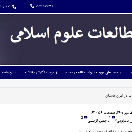
09216189337
تماس با 
ن
محورهای مورد پذیرش مقاله در مجله
فرمت نگارش مقالات
درخواست 
 در ایران باستان
2
1
ن نادرلویی*
، جمیل قریشی
لوم سیاسی دانشگاه شهید بهشتی، تهران، ایران