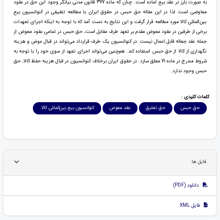
به صورت بارز در عقد بیع آماده است. چنان که ماده 377 قانون مدنی بیانگر وجود این حق در عقود
معاوضی است. لذا در این مقاله حق حبس در حقوق ایران با مطالعه تطبیقی در کنوانسیون بیع
بین‌المللی کالا مورد مطالعه قرار گرفت و این نتایج به دست آمد که با توجه به اینکه اجرای تعهدات
برخی از طرفین در عقود معوض مقدم بر تعهد طرف مقابل است، حق حبس در تمامی عقود معوض از
جمله عقد جعاله قابل اعمال نیست. در کنوانسیون یک طرف قرارداد می‌تواند در قبال عوض و هزینه
نگهداری از کالا از حق حبس استفاده کند. هم‌چنین می‌تواند اجرای تعهد از سوی خود را با توجه به
شروط مندرج در ماده 71 معلق سازد. در حقوق ایران برخلاف کنوانسیون در قبال هزینه حفظ کالا، حق
حبس وجود ندارد.
کلمات کلیدی :
حق حبس
حق تعلیق
عقد معوض
کنوانسیون بیع بین‌المللی کالا.
فایل ها
دانلود (PDF)
فایل XML