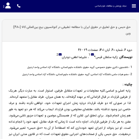
مجله پژوهش و مطالعات علوم اسلامی
حق حبس و حق تعلیق در حقوق ایران با مطالعه تطبیقی در کنوانسیون بیع بین‌المللی کالا (1980)
وین
دوره 4، شماره 40، آبان 1401، صفحات 29 - 46
2
1
نویسندگان :
زکیه سلطان ‌قیس*
، علیرضا لطفی دودران
1
- دانشجوی دکتری حقوق خصوصی، گروه حقوق، دانشکده علوم انسانی، دانشگاه آزاد اسلامی واحد اردبیل
2
- عضو هیات علمی دانشگاه آزاد اسلامی، گروه حقوق، دانشکده علوم انسانی، دانشگاه آزاد اسلامی واحد اردبیل
چکیده :
پایه اصلی و اساسی کلیه معاوضات بر تعهدات متقابل طرفین، استوار است. به عبارت دیگر، هریک
از طرفین قرارداد در قبال الزاماتی که بر عهده گرفته‌اند، به همان میزان، طرف مقابل را متعهد کرده‌اند.
لذا در صورتی که دو طرف قرارداد درباره زمان اجرای تعهدات خود، توافقی نکرده باشند و عرف
خاصی نیز وجود نداشته باشد، مقتضای معاوضی بودن قرارداد ایجاب می‌کند که هر دو تعهد به طور
هم زمان انجام شوند. برای تحقق این تقارن که از همبستگی عوضین و تعهدات مزبور ناشی می‌شود،
مقنن به هر یک از طرفین قرارداد، اجازه داده است تا زمانی که طرف مقابل، تعهد خود را انجام نداده
است، او نیز بتواند از اجرای تعهد خودداری کند که اصطلاحاً از آن به «حق حبس» تعبیر می‌شود.
درحقیقت، حق حبس یکی از ضمانت‌های اجرایی حقوق تعهدات است که در قانون مدنی ایران نیز