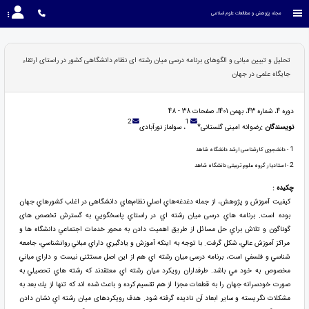
مجله پژوهش و مطالعات علوم اسلامی
تحلیل و تبیین مبانی و الگوهای برنامه درسی میان رشته ای نظام دانشگاهی کشور در راستای ارتقاء
جایگاه علمی در جهان
دوره 4، شماره 43، بهمن 1401، صفحات 38 - 48
2
1
نویسندگان :
رضوانه امینی گلستانی*
، سولماز نورآبادی
1
- دانشجوی کارشناسی ارشد دانشگاه شاهد
2
- استادیار گروه علوم تربیتی دانشگاه شاهد
چکیده :
كيفيت آموزش و پژوهش، از جمله دغدغه‌هاي اصلي نظام‌هاي دانشگاهی در اغلب كشورهاي جهان
بوده است. برنامه هاي درسی میان رشته اي در راستاي پاسخگويي به گسترش تخصص های
گوناگون و تلاش براي حل مسائل از طريق اهميت دادن به محور خدمات اجتماعي دانشگاه ها و
مراكز آموزش عالي، شكل گرفت. با توجه به اینکه آموزش و يادگيري داراي مباني روانشناسي، جامعه
شناسي و فلسفي است، برنامه درسی میان رشته اي هم از اين اصل مستثنی نيست و داراي مباني
مخصوص به خود مي باشد. طرفداران رويكرد میان رشته اي معتقدند كه رشته هاي تحصيلي به
صورت خودسرانه جهان را به قطعات مجزا از هم تقسيم كرده و باعث شده اند كه تنها از يك بعد به
مشكلات نگريسته و ساير ابعاد آن ناديده گرفته شود. هدف رويكردهای ميان رشته اي نشان دادن