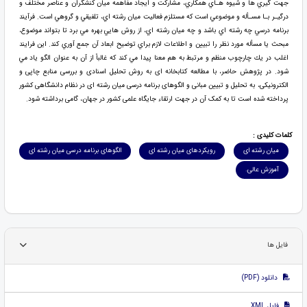
جهت گيري ها و شيوه هـاي همكاري، مشاركت و ايجاد مفاهمه ميان كنشگران و عناصر مختلف و
درگيـر بـا مسـأله و موضوعي است كه مستلزم فعاليت میان رشته اي، تلفيقي و گروهي است. فرآيند
برنامه درسي چه رشته اي باشد و چه ميان رشته اي، از روش هايي بهره مي برد تا بتواند موضوع،
مبحث يا مسأله مورد نظر را تبيين و اطلاعات لازم براي توضيح ابعاد آن جمع آوري كند. اين فرايند
اغلب در يك چارچوب منظم و مرتبط به هم معنا پيدا مي كند كه غالباً از آن به عنوان الگو ياد مي
شود. در پژوهش حاضر، با مطالعه کتابخانه ای به روش تحلیل اسنادی و بررسی منابع چاپی و
الکترونیکی، به تحلیل و تبیین مبانی و الگوهای برنامه درسی میان رشته ای در نظام دانشگاهی کشور
پرداخته شده است تا به کمک آن در جهت ارتقاء جایگاه علمی کشور در جهان، گامی برداشته شود.
کلمات کلیدی :
میان رشته ای
رویکردهای میان رشته ای
الگوهای برنامه درسی میان رشته ای
آموزش عالی.
فایل ها
دانلود (PDF)
فایل XML