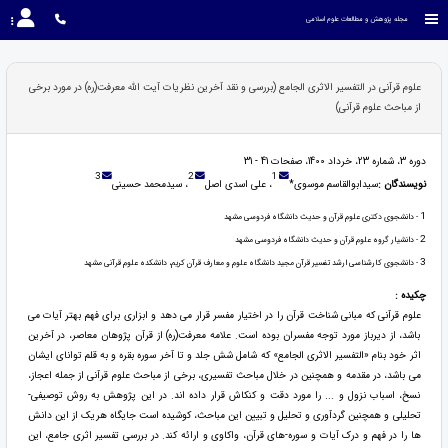
مجله پژوهش و مطالعات علوم اسلامی
علوم قرآنی در التفسیر الاثری الجامع (بررسی و نقد آخرین نظریات آیت الله معرفت(ره) در مورد برخی
از مباحث علوم قرآنی)
دوره 3، شماره 23، خرداد 1400، صفحات 41 - 31
3
2
1
نویسندگان :
سیدابوالقاسم موسوی*
، علی اسدی اصل
، سیدمحمد حسینی
1
- دانشجوی دکتری علوم قرآن و حدیث دانشگاه فردوسی مشهد
2
- دانشیار گروه علوم قرآن و حدیث دانشگاه فردوسی مشهد
3
- دانشجوی کارشناسی ارشد تفسیر قرآن مجید دانشگاه علوم و معارف قرآن کریم، دانشکده علوم قرآنی مشهد
چکیده :
علوم قرآنی که مبانی شناخت قرآن را در اختیار مفسر قرار می دهد و ابزاری برای فهم بهتر آیات می
باشد، از دیرباز مورد توجه مفسران بوده است. علامه معرفت(ره) از قرآن پژوهان معاصر، در آخرین
اثر خود بنام «التفسیر الاثری الجامع» که شامل شش جلد و تا آخر سوره بقره و به قلم توانای ایشان
می باشد، در مقدمه و همچنین در خلال مباحث تفسیری، برخی از مباحث علوم قرآنی از جمله اعجاز،
نسخ، اسباب نزول و ... را مورد دقت و کنکاش قرار داده اند. در این پژوهش به روش توصیفی-
تحلیلی و همچنین گردآوری و تحلیل و تبیین این مباحث، کوشیده است جایگاه هریک از این دانش
ها را در فهم و درک آیات و سوره-های قرآن، واکاوی و ارائه کند. در بررسی تفسیر اثری جامع، این