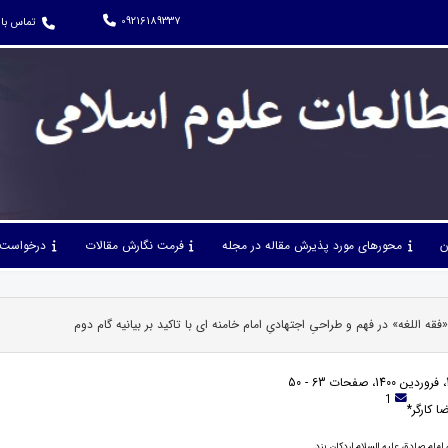
09216189337
تماس با 
ن
محورهای مورد پذیرش مقاله در مجله
فرمت نگارش مقالات
درخواست 
قه اللغه» در فهم و طراحیِ اجتهادیِ امام خامنه ای با تاکید بر بیانیه گام دوم
1
ا کارگر*
امام صادق علیه السلام اردکان یزد