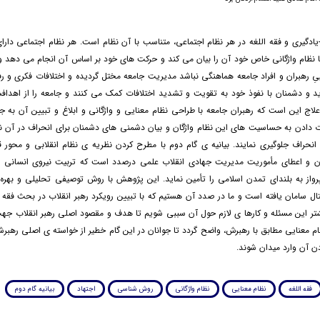
یادگیری و فقه اللغه در هر نظام اجتماعی، متناسب با آن نظام است. هر نظام اجتماعی دارا
 نظام واژگانی خاص خود آن را بیان می کند و حرکت های خود بر اساس آن انجام می دهد و 
ییِ رهبران و افراد جامعه هماهنگی نباشد مدیریت جامعه مختل گردیده و اختلافات فکری و رف
د و دشمنان با نفوذ خود به تقویت و تشدید اختلافات کمک می کنند و جامعه را از اهد
ه علاج این است که رهبران جامعه با طراحی نظام معنایی و واژگانی و ابلاغ و تبیین آن به 
ت دادن به حساسیت های این نظام واژگان و بیان دشمنی های دشمنان برای انحراف در آن نظ
انحراف جلوگیری نمایند. بیانیه ی گام دوم با مطرح کردن نظریه ی نظام انقلابی و محور ق
 و اعطای مأموریت مدیریت جهادی انقلاب علمی درصدد است که تربیت نیروی انسانی و 
رواز به بلندای تمدن اسلامی را تأمین نماید. این پژوهش با روش توصیفی تحلیلی و بهره 
ل سامان یافته است و ما در صدد آن هستیم که با تبیین رویکرد رهبر انقلاب در بحث فقه 
ر این مسئله و کارها ی لازم حول آن سببی شویم تا هدف و مقصود اصلی رهبر انقلاب جه
ام معنایی مطابق با رهبرش، واضح گردد تا جوانان در این گام خطیر از خواسته ی اصلی رهبرشا
 آن وارد میدان شوند.
فقه اللغه
نظام معنایی
نظام واژگانی
روش شناسی
اجتهاد
بیانیه گام دوم