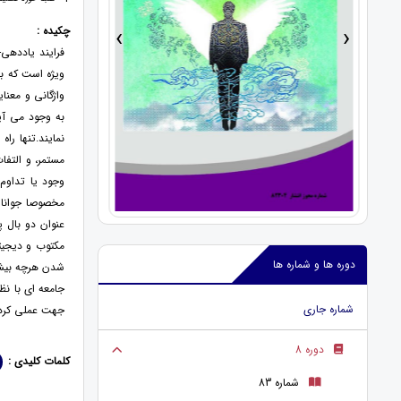
›
‹
چکیده :
فرایند یاددهی-
ویژه است که با
واژگانی و معنا
به وجود می آی
نمایند.تنها را
مستمر، و التفا
وجود یا تداوم 
مخصوصا جوانان
عنوان دو بال پ
مکتوب و دیجیتا
دوره ها و شماره ها
شدن هرچه بیشت
جامعه ای با نظ
شماره جاری
جهت عملی کردن
دوره 8
کلمات کلیدی :
شماره 83