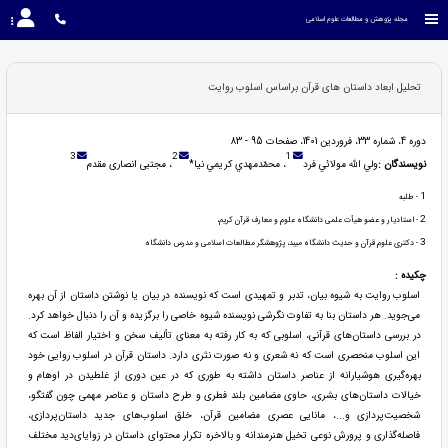
مجله پژوهش و مطالعات علوم اسلامی
تحلیل ابعاد داستان های قرآن براساس اسلوب روایت
دوره 4، شماره 33، فروردین 1401، صفحات 95 - 83
3
2
1
نویسندگان :
ولي الله مولائي فرد
، محمّدمهدي كريمي نيا*
، مجتبی انصاری مقدم
1
- طلبه
2
- استادیار و عضو هیأت علمی دانشگاه علوم و معارف قرآن کریم،
3
- دکتری علوم قرآن و حدیث دانشگاه میبد، پژوهشگر مطالعات اسلامی و مدرس دانشگاه
چکیده :
اسلوب روایت به شیوه بیان، تدبر و تمهیدی است که نویسنده در بیان یا نوشتن داستان از آن بهره
می‌جوید. هر داستان بنا به تفاوت نگرشی نویسنده شیوه خاصی را برگزیده و آن را دنبال خواهد کرد.
در بررسی داستان‌های قرآنی، اسلوبی که به کار رفته به معنای تألیف سخن و اختیار الفاظ است که
این اسلوب منحصری است که نه شعری و نه صورت نثری دارد. داستان قرآن در اسلوب روایی خود
بهره‌گیری هوشیارانه از عناصر داستان داشته به طوری که در عین دوری از غلطیدن در اوهام و
خیالات داستان‌های بشری، حاوی مضامین بلند فطری و طرح داستان و عناصر مهمی چون گفتگو،
شخصیت‌پردازی و...، مانایی عصری مضامین قرآن، خلق اسلوب‌های جدید داستان‌پردازی،
فاصله‌گذاری و پرورش نوعی تخیل هنرمندانه و بالاخره تکرار محتوای داستان در زوایای‌دید مختلف