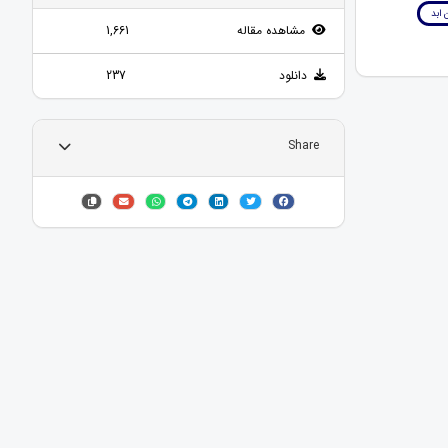
 ابد
مشاهده مقاله
1,661
دانلود
237
Share