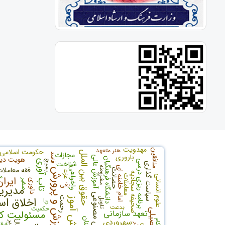
مهدویت
هنر متعهد
حکومت اسلامی
منافقین
حقوق بین الملل
مجازات
فاسد
باروری
آموزش عالی
هویت دی
دانشگاه فرهنگیان
برنامه ریزی درسی
بسیج
تاب آوری
شناخت
سیاست گذاری
امام خامنه ای
مشروطه
فقه معاملا
واخواهی
حضانت
آموزش و پرورش
عزت
صحیفه سجادیه
م
معاملات
علوم انسانی
ایران
داوری
صغیر
بغی
مدیری
هوش مصنوعی
اخلاق اس
دانش آموز
رحمت
تاویل
ربا
بدعت
حکمیت
تعهد سازمانی
مسئولیت ک
سهروردی
احكام
انفال
تدبر
فرقه