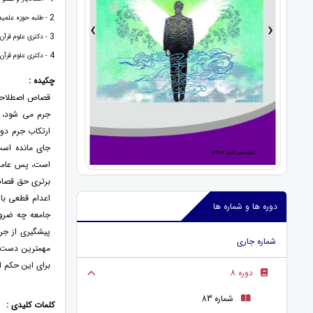
2
- طلبه حوزه علمی
›
‹
3
- دکتری علوم قرآ
4
- دکتری علوم قرآ
چکیده :
قصاص اصطلاحی 
جرم می شود، چ
ارتکاب جرم دور
جای مانده است
است، پس عاملی
برتری حق قصاص
اعدام قطعی با
دوره ها و شماره ها
جامعه چه ضرو
پیشگیری از جر
شماره جاری
مهمترین دست 
برای این حکم ا
دوره 8
شماره 83
کلمات کلیدی :