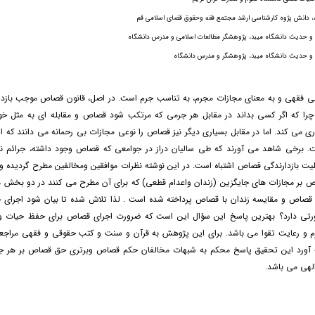
ه، دانش پژوه کارشناسی ارشد مجتمع فقه وحقوق قضای اسلامی قم
ن و حدیث دانشگاه میبد، پژوهشگر مطالعات اسلامی و مدرس دانشگاه
ن و حدیث دانشگاه میبد، پژوهشگر و مدرس دانشگاه
فقهی و به معنای مجازات مجرم، به تناسب جرم است. در اصل، قانون قصاص موجب بازدار
را که اگر کسی بداند در مقابل هر جرمی که مرتکب شود قصاص و مقابله ای به مثل خو
ی می کند. اما در مقابل بسیاری دیگر نیز قصاص را نوعی مجازات بی رحمانه می دانند که از
. برخی شاهد می آورند که طی سالیان دراز در جوامعی که قصاص وجود داشته، جرائم نی
ت بازدارندگی قصاص اشتباه است. در این نوشته نظرات موافقین ومخالفین مطرح گردیده و
 بر مجازات های جایگزین (زندان واعدام قطعی) که برای آن مطرح می کنند در دو بخش مج
 قصاص و مقایسه زندان با قصاص پرداخته شده است . لذا تلاش شده تا بیان شود اجرای
رتی دارد؟ بهترین پاسخ این سؤال این است که ضرورت اجرای قصاص برای حفظ حیات و 
م و رعایت تقوا می باشد. برای این پژوهش به قرآن و سنت و کتب حقوقی و فقهی مراج
آورد این تحقیق پاسخ محکم به شبهات مخالفان حکم قصاص وبرتری حق قصاص بر هر جا
لهی می باشد.