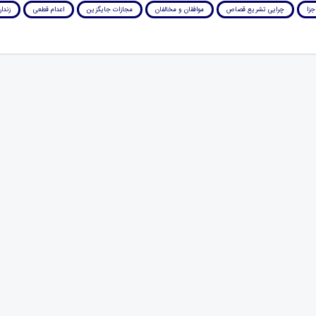
جزا
چرایی تشریع قصاص
موافقان و مخالفان
مجازات جایگزین
اعدام قطعی
زندان