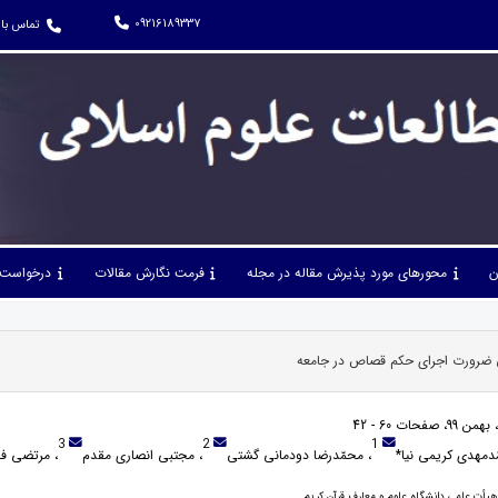
09216189337
تماس با 
ن
محورهای مورد پذیرش مقاله در مجله
فرمت نگارش مقالات
درخواست 
 ضرورت اجرای حکم قصاص در جامعه
3
2
1
دمهدی کریمی نیا*
، محمّدرضا دودمانی گشتی
، مجتبی انصاری مقدم
، مرتضی ف
هیأت علمی دانشگاه علوم و معارف قرآن کریم