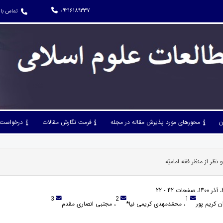
09216189337
تماس با 
ن
محورهای مورد پذیرش مقاله در مجله
فرمت نگارش مقالات
درخواست 
ظر از منظر فقه امامیّه
3
2
1
ن کریم پور
، محمّدمهدی کریمی نیا*
، مجتبی انصاری مقدم