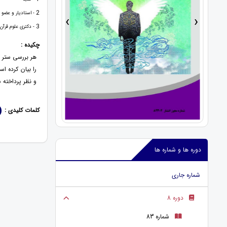
2
- استادیار و عضو 
›
‹
3
- دکتری علوم قرآ
چکیده :
هر بررسی ستر و
را بیان کرده ا
و نظر پرداخته ش
کلمات کلیدی :
دوره ها و شماره ها
شماره جاری
دوره 8
شماره 83