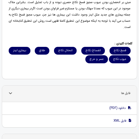
مبنی بر انحصاری بودن عیوب مجوز فسخ نکاح حصری نبوده و از باب تمثیل است. بنابراین ملاک
موجود در این عیوب که عمدتا مهلک بودن یا مستلزم ضرر فراوان بودن است اگردر بیماری دیگری از
جمله بیماری های جدید مثل ایدز وجود داشت این بیماری ها نیز جزء عیوب مجوز فسخ نکاح به
حساب می آیند با توجه به اینکه موضوع این تحقیق کاملا فقهی است روش این تحقیق کتابخانه ای
است.
کلمات کلیدی :
فسخ نکاح
انفساخ نکاح
انحلال نکاح
طلاق
بیماری ایدز
عیوب نکاح
عسر و حرج
فایل ها
دانلود (PDF)
فایل XML