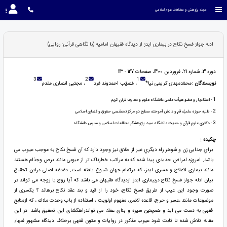
مجله پژوهش و مطالعات علوم اسلامی
ادله جواز فسخ نکاح در بیماری ایدز از دیدگاه فقیهان امامیه (با نگاهي قرآنی- روايی)
دوره 3، شماره 21، فروردین 1400، صفحات 127 - 113
3
2
1
نویسندگان :
محمّدمهدی کریمی نیا*
، مُصیّب احمدوند فرد
، مجتبی انصاری مقدم
1
- استادیار و عضو هیأت علمی دانشگاه علوم و معارف قرآن کریم
2
- طلبه حوزه علمیّه قم و دانش آموخته سطح دو مرکز تخصّصی حقوق و قضای اسلامی
3
- دکتری علوم قرآن و حدیث دانشگاه میبد، پژوهشگر مطالعات اسلامی و مدرس دانشگاه
چکیده :
براي جدایی زن و شوهر راه ديگري غیر از طلاق نيز وجود دارد كه آن فسخ نكاح به موجب عیوب می
باشد. امروزه امراض جدیدی پیدا شده که به مراتب خطرناک تر از عیوبی مانند برص وجذام هستند
مانند بیماری لاعلاج و مسری ایدز، که درتمام جهان شیوع یافته است. دغدغه اصلی دراین تحقیق
بیان ادله جواز فسخ نکاح دربیماری ایدز ازدیدگاه فقیهان می باشد كه آیا زوج يا زوجه می تواند در
صورت وجود این عيب از طريق فسخ نكاح، خود را از قيد و بند عقد نكاح برهاند ؟ یکسری از
موضوعات مانند ،عسر و حرج، قاعده لاضرر، مفهوم اولويت ، استفاده از باب وحدت ملاك ، که ازمنابع
فقهی به دست می آید و همچنین سیره و بنای عقلا، می تواندراهگشای این تحقیق باشد. در این
مقاله تلاش شده تا ثابت شود عیوب مذکور در روایات و متون فقهی برخلاف دیدگاه مشهور فقهاء