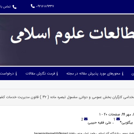
09216189337
تماس با 
ن
محورهای مورد پذیرش مقاله در مجله
فرمت نگارش مقالات
درخواست 
ارگران بخش عمومی و دولتی مشمول تبصره ماده ( 3۲ ) قانون مديريت خدمات كشوری
2
1
 بیگلویی*
، علی فقیه حبیبی
می،دانشگاه آزاد اسلامی،واحد تهران جنوب،haraeimohamad69@gmail.com