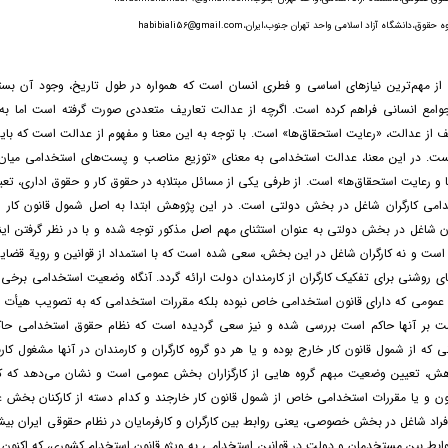
،دانشگاه آزاد اسلامی واحد تهران جنوب،ایران،habibiali56@gmail.com
ز مهم‌ترین نیازهای اساسی و فطری انسان است که همواره در طول تاریخ، وجود آن بس
وامع انسانی فراهم کرده است. اگرچه از عدالت تعاریف متعددی صورت گرفته است اما به 
ف از عدالت، «رعایت استحقاق‌ها» است. با توجه به این معنا و مفهوم از عدالت است که بای
ست. در این معنا، عدالت استخدامی به معنای «توزیع مناصب و پست‌های استخدامی میان اف
و رعایت استحقاق‌ها» است. از طرفی یکی از مسائل مبتلابه در حقوق کار و حقوق اداری، تعی
دامی کارگران شاغل در بخش دولتی است. در این پژوهش ابتدا به اصل شمول قانون کار اش
 شاغل در بخش دولتی به عنوان استثنای مهم اصل مذکور توجه شده و با در نظر گرفتن اینک
است و نه کارگران شاغل در این بخش، سعی شده است که با استمداد از قوانین و رویة قضا
ی روشنی برای تفکیک کارگران از کارمندان دولت ارائه گردد. آنگاه وضعیت استخدامی برخی دی
مومی که دارای قانون استخدامی خاص نبوده بلکه مقررات استخدامی که به تصویب هیأت د
ت بر آنها حاکم است بررسی شده و نیز سعی گردیده است که نظام حقوق استخدامی حاک
انی که از شمول قانون کار خارج بوده و یا هر دو گروه کارگران و کارمندان در آنها مشغول کار
هش، تعیین وضعیت مبهم گروه هایی از کارگزاران بخش عمومی است و نشان می‌دهد که کد
ون و یا مقررات استخدامی خاص از شمول قانون کار خارجند و کدام دسته از کارکنان بخش 
راد شاغل در بخش خصوصی، یعنی روابط بین کارگران و کارفرمایان در نظام حقوقی ایران بیشتر
ابط بین مستخدمان و دولت در قوانین استخدامی به ویژه قانون استخدام کشوری، که اکنون