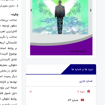
2
- دکترای حقوق،گروه حقوق
›
‹
چکیده :
عدالت بی‌شک ا
منظور توسعه ج
کامل‌ترین تعری
عدالت را نگری
شایستگی آن‌ها 
بر روابط استخ
موضوع کارمندان
شامل کارمندان 
حقوقی، معیارها
دوره ها و شماره ها
شاغل در بخش ع
دیگر رسیده اس
شماره جاری
نهادها و کارکن
نتیجة این پژو
دوره 8
دلیل شمول قان
روابط حقوقی اف
شماره 83
تبیین شده و رو