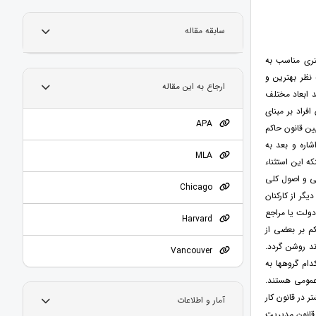
سابقه مقاله
تری مناسب به
نظر بهترین و
ارجاع به این مقاله
د ابعاد مختلف
راد بر مبنای
APA
ین قانون حاکم
اره و بعد به
MLA
ه این استثناء
یی و اصول کلی
Chicago
گر از کارکنان
ولت یا مراجع
Harvard
م بر بعضی از
ند روشن گردد.
Vancouver
ام گروهها به
عمومی هستند.
 در قانون کار
آمار و اطلاعات
 قانون مدیریت