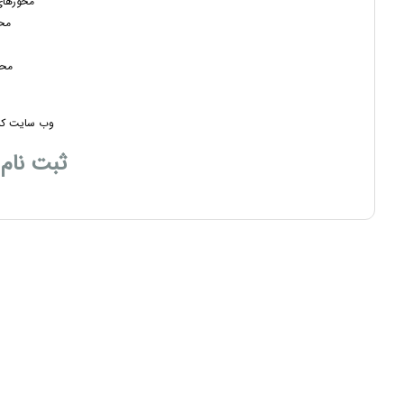
محورهای
محو
محو
وب سایت کنف
ثبت نام و ا