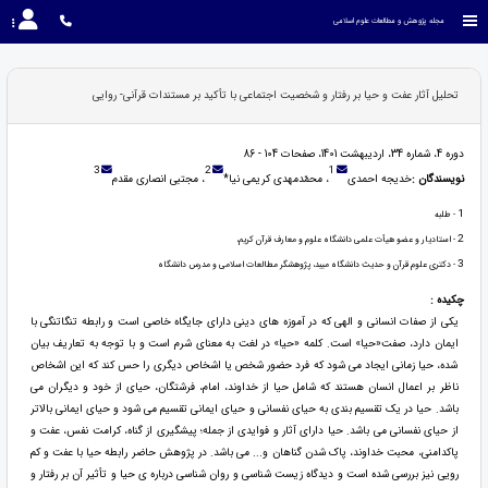
مجله پژوهش و مطالعات علوم اسلامی
تحلیل آثار عفت و حیا بر رفتار و شخصیت اجتماعی با تأکید بر مستندات قرآنی- روایی
دوره 4، شماره 34، اردیبهشت 1401، صفحات 104 - 86
3
2
1
نویسندگان :
خدیجه احمدی
، محمّدمهدی کریمی نیا*
، مجتبی انصاری مقدم
1
- طلبه
2
- استادیار و عضو هیأت علمی دانشگاه علوم و معارف قرآن کریم،
3
- دکتری علوم قرآن و حدیث دانشگاه میبد، پژوهشگر مطالعات اسلامی و مدرس دانشگاه
چکیده :
یکی از صفات انسانی و الهی که در آموزه های دینی دارای جایگاه خاصی است و رابطه تنگاتنگی با
ایمان دارد، صفت«حیا» است. کلمه «حیا» در لغت به معنای شرم است و با توجه به تعاریف بیان
شده، حیا زمانی ایجاد می شود که فرد حضور شخص یا اشخاص دیگری را حس کند که این اشخاص
ناظر بر اعمال انسان هستند که شامل حیا از خداوند، امام، فرشتگان، حیای از خود و دیگران می
باشد. حیا در یک تقسیم بندی به حیای نفسانی و حیای ایمانی تقسیم می شود و حیای ایمانی بالاتر
از حیای نفسانی می باشد. حیا دارای آثار و فوایدی از جمله؛ پیشگیری از گناه، کرامت نفس، عفت و
پاکدامنی، محبت خداوند، پاک شدن گناهان و... می باشد. در پژوهش حاضر رابطه حیا با عفت و کم
رویی نیز بررسی شده است و دیدگاه زیست شناسی و روان شناسی درباره ی حیا و تأثیر آن بر رفتار و